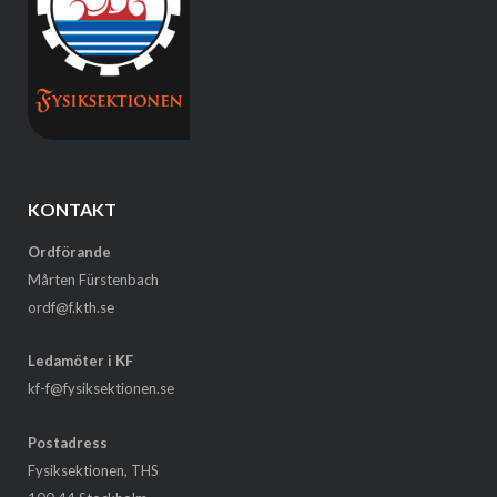
KONTAKT
Ordförande
Mårten Fürstenbach
ordf@f.kth.se
Ledamöter i KF
kf-f@fysiksektionen.se
Postadress
Fysiksektionen, THS