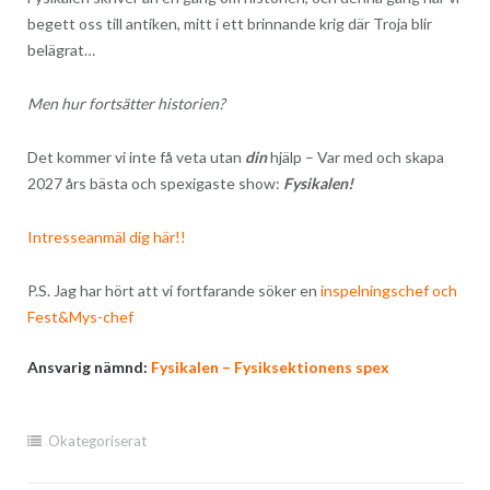
begett oss till antiken, mitt i ett brinnande krig där Troja blir
belägrat…
Men hur fortsätter historien?
Det kommer vi inte få veta utan
din
hjälp – Var med och skapa
2027 års bästa och spexigaste show:
Fysikalen!
Intresseanmäl dig här!!
P.S. Jag har hört att vi fortfarande söker en
inspelningschef och
Fest&Mys-chef
Ansvarig nämnd:
Fysikalen – Fysiksektionens spex
Okategoriserat