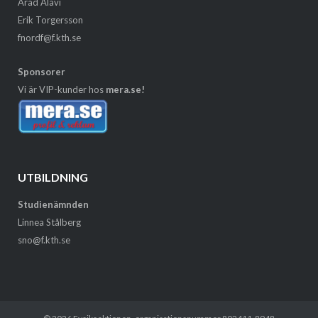
Arad Alavi
Erik Torgersson
fnordf@f.kth.se
Sponsorer
Vi är VIP-kunder hos
mera.se!
UTBILDNING
Studienämnden
Linnea Stålberg
sno@f.kth.se
© 2026
Fysiksektionen
, organisationsnummer 802411-8948