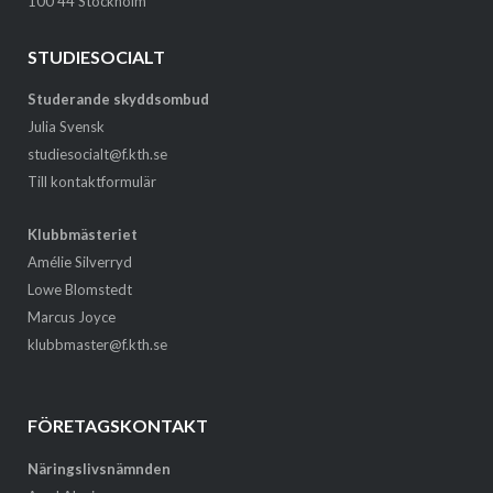
100 44 Stockholm
STUDIESOCIALT
Studerande skyddsombud
Julia Svensk
studiesocialt@f.kth.se
Till kontaktformulär
Klubbmästeriet
Amélie Silverryd
Lowe Blomstedt
Marcus Joyce
klubbmaster@f.kth.se
FÖRETAGSKONTAKT
Näringslivsnämnden