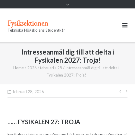
Fysiksektionen
Tekniska Högskolans Studentkår
Intresseanmäl dig till att delta i
Fysikalen 2027: Troja!
Home
/
2026
/
februari
/
28
/
Intresseanmäl dig till att delta i
Fysikalen 2027: Troja!
Inläg
februari 28, 2026
…… FYSIKALEN 27: TROJA
Fysikalen skriver än en gång om historien, och denna gång har vi