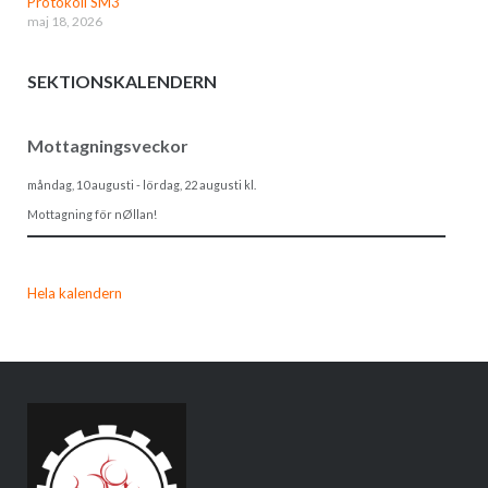
Protokoll SM3
maj 18, 2026
SEKTIONSKALENDERN
Mottagningsveckor
måndag, 10 augusti
-
lördag, 22 augusti
kl.
Mottagning för nØllan!
Hela kalendern