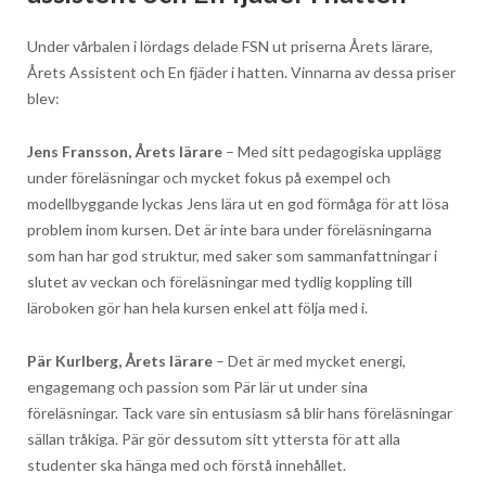
Under vårbalen i lördags delade FSN ut priserna Årets lärare,
Årets Assistent och En fjäder i hatten. Vinnarna av dessa priser
blev:
Jens Fransson, Årets lärare
– Med sitt pedagogiska upplägg
under föreläsningar och mycket fokus på exempel och
modellbyggande lyckas Jens lära ut en god förmåga för att lösa
problem inom kursen. Det är inte bara under föreläsningarna
som han har god struktur, med saker som sammanfattningar i
slutet av veckan och föreläsningar med tydlig koppling till
läroboken gör han hela kursen enkel att följa med i.
Pär Kurlberg, Årets lärare
– Det är med mycket energi,
engagemang och passion som Pär lär ut under sina
föreläsningar. Tack vare sin entusiasm så blir hans föreläsningar
sällan tråkiga. Pär gör dessutom sitt yttersta för att alla
studenter ska hänga med och förstå innehållet.