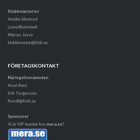
Klubbmästeriet
Amélie Silverryd
Lowe Blomstedt
Marcus Joyce
klubbmaster@f.kth.se
FÖRETAGSKONTAKT
Näringslivsnämnden
Arad Alavi
Erik Torgersson
fnordf@f.kth.se
Sponsorer
Vi är VIP-kunder hos
mera.se!