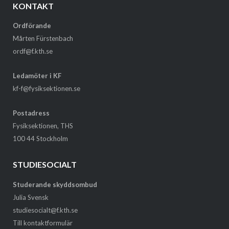
KONTAKT
Ordförande
Mårten Fürstenbach
ordf@f.kth.se
Ledamöter i KF
kf-f@fysiksektionen.se
Postadress
Fysiksektionen, THS
100 44 Stockholm
STUDIESOCIALT
Studerande skyddsombud
Julia Svensk
studiesocialt@f.kth.se
Till kontaktformulär