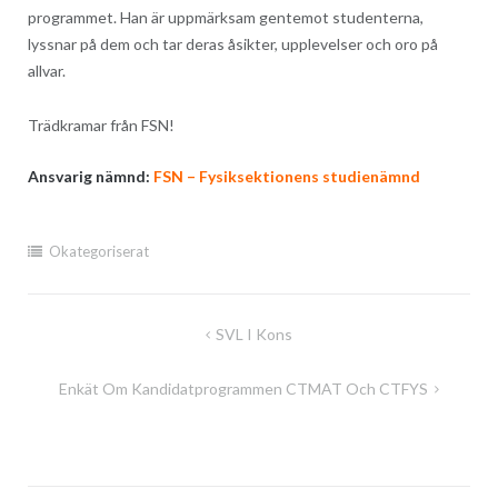
programmet. Han är uppmärksam gentemot studenterna,
lyssnar på dem och tar deras åsikter, upplevelser och oro på
allvar.
Trädkramar från FSN!
Ansvarig nämnd:
FSN – Fysiksektionens studienämnd
Okategoriserat
Inläggsnavigering
SVL I Kons
Enkät Om Kandidatprogrammen CTMAT Och CTFYS