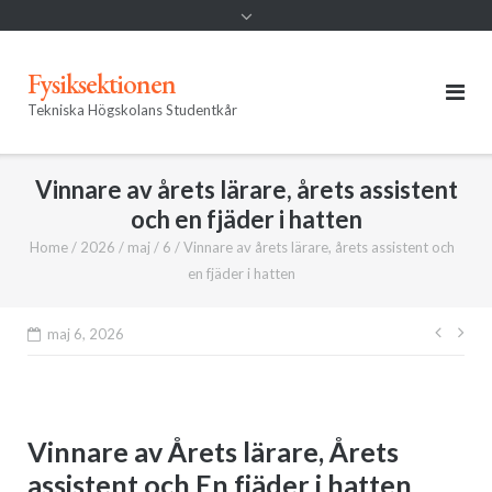
Fysiksektionen
Tekniska Högskolans Studentkår
Vinnare av årets lärare, årets assistent
och en fjäder i hatten
Home
/
2026
/
maj
/
6
/
Vinnare av årets lärare, årets assistent och
en fjäder i hatten
Inläg
maj 6, 2026
Vinnare av Årets lärare, Årets
assistent och En fjäder i hatten