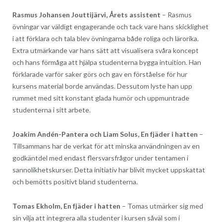
Rasmus Johansen Jouttijärvi, Årets assistent
– Rasmus
övningar var väldigt engagerande och tack vare hans skicklighet
i att förklara och tala blev övningarna både roliga och lärorika.
Extra utmärkande var hans sätt att visualisera svåra koncept
och hans förmåga att hjälpa studenterna bygga intuition. Han
förklarade varför saker görs och gav en förståelse för hur
kursens material borde användas. Dessutom lyste han upp
rummet med sitt konstant glada humör och uppmuntrade
studenterna i sitt arbete.
Joakim Andén-Pantera och Liam Solus, En fjäder i hatten
–
Tillsammans har de verkat för att minska användningen av en
godkänt­del med endast flersvarsfrågor under tentamen i
sannolikhetskurser. Detta initiativ har blivit mycket uppskattat
och bemötts positivt bland studenterna.
Tomas Ekholm, En fjäder i hatten
– Tomas utmärker sig med
sin vilja att integrera alla studenter i kursen såväl som i