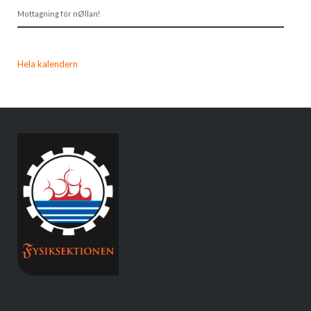
Mottagning för nØllan!
Hela kalendern