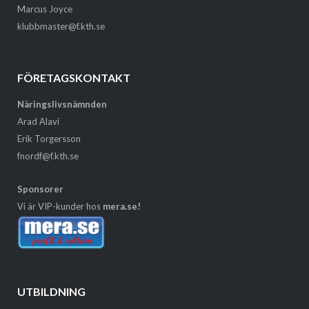
Marcus Joyce
klubbmaster@f.kth.se
FÖRETAGSKONTAKT
Näringslivsnämnden
Arad Alavi
Erik Torgersson
fnordf@f.kth.se
Sponsorer
Vi är VIP-kunder hos
mera.se!
UTBILDNING