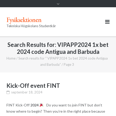
Fysiksektionen
Tekniska Högskolans Studentkår
Search Results for:
VIPAPP2024 1x bet
2024 code Antigua and Barbuda
Home
/
Search results for “ VIPAPP2024 1x bet 2024 code Antigua
and Barbuda”
/
Page 3
Kick-Off event FINT
september 18, 2024
FINT Kick-Off
2024
Do you want to join FINT but don’t
know where to begin? Then you’re in the right place because