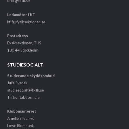
ordf@f.kth.se
Ledamöter i KF
kf-f@fysiksektionen.se
Postadress
Fysiksektionen, THS
100 44 Stockholm
STUDIESOCIALT
Studerande skyddsombud
Julia Svensk
studiesocialt@f.kth.se
Till kontaktformulär
Klubbmästeriet
Amélie Silverryd
Lowe Blomstedt