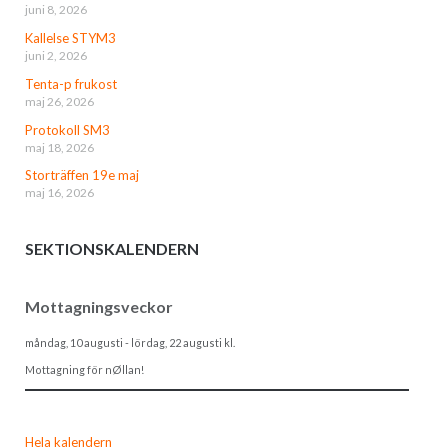
juni 8, 2026
Kallelse STYM3
juni 2, 2026
Tenta-p frukost
maj 26, 2026
Protokoll SM3
maj 18, 2026
Storträffen 19e maj
maj 16, 2026
SEKTIONSKALENDERN
Mottagningsveckor
måndag, 10 augusti
-
lördag, 22 augusti
kl.
Mottagning för nØllan!
Hela kalendern