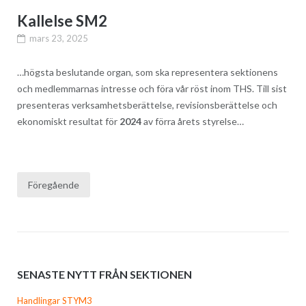
Kallelse SM2
mars 23, 2025
…högsta beslutande organ, som ska representera sektionens
och medlemmarnas intresse och föra vår röst inom THS. Till sist
presenteras verksamhetsberättelse, revisionsberättelse och
ekonomiskt resultat för
2024
av förra årets styrelse…
Inläggsnavigering
Föregående
SENASTE NYTT FRÅN SEKTIONEN
Handlingar STYM3