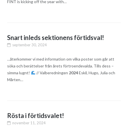
FINT is kicking off the year with…
Snart inleds sektionens förtidsval!
september 30, 2024
…återkommer vi med information om vilka poster som går att
söka och berättelser från årets förtroendevalda. Tills dess –
simma lugnt!
// Valberedningen
2024
Eskil, Hugo, Julia och
Mårten…
Rösta i förtidsvalet!
november 11, 2024