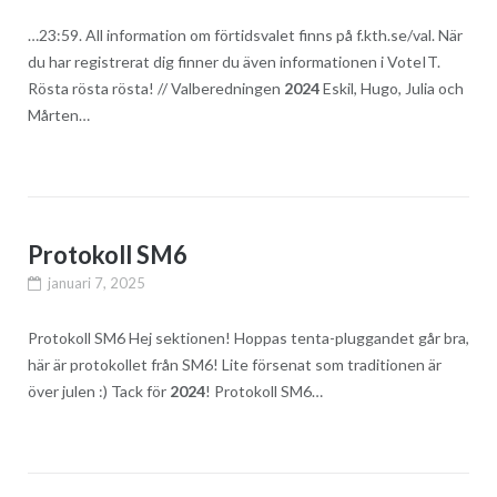
…23:59. All information om förtidsvalet finns på f.kth.se/val. När
du har registrerat dig finner du även informationen i VoteIT.
Rösta rösta rösta! // Valberedningen
2024
Eskil, Hugo, Julia och
Mårten…
Protokoll SM6
januari 7, 2025
Protokoll SM6 Hej sektionen! Hoppas tenta-pluggandet går bra,
här är protokollet från SM6! Lite försenat som traditionen är
över julen :​) Tack för
2024
! Protokoll SM6…