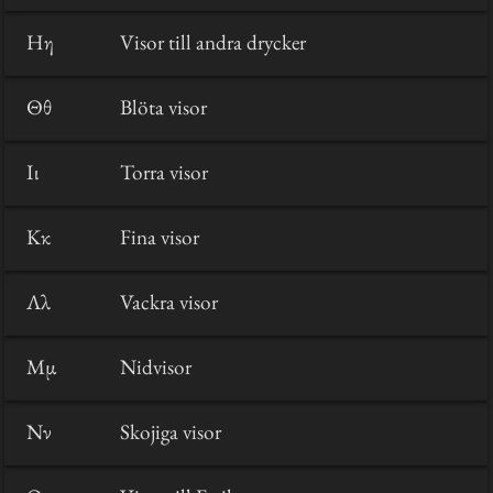
Hη
Visor till andra drycker
Θθ
Blöta visor
Iι
Torra visor
Kκ
Fina visor
Λλ
Vackra visor
Mμ
Nidvisor
Nν
Skojiga visor