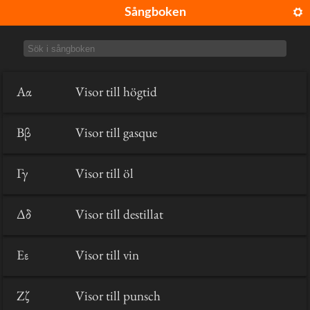
Sångboken
Aα
Visor till högtid
Bβ
Visor till gasque
Γγ
Visor till öl
Δδ
Visor till destillat
Eε
Visor till vin
Zζ
Visor till punsch