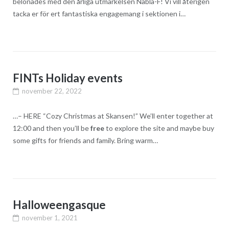
belönades med den årliga utmärkelsen Nabla-F! Vi vill återigen
tacka er för ert fantastiska engagemang i sektionen i…
FINTs Holiday events
november 22, 2022
…– HERE “Cozy Christmas at Skansen!” We’ll enter together at
12:00 and then you’ll be
free
to explore the site and maybe buy
some gifts for friends and family. Bring warm…
Halloweengasque
november 1, 2021