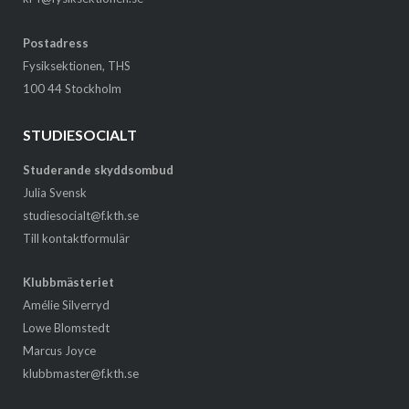
Postadress
Fysiksektionen, THS
100 44 Stockholm
STUDIESOCIALT
Studerande skyddsombud
Julia Svensk
studiesocialt@f.kth.se
Till kontaktformulär
Klubbmästeriet
Amélie Silverryd
Lowe Blomstedt
Marcus Joyce
klubbmaster@f.kth.se