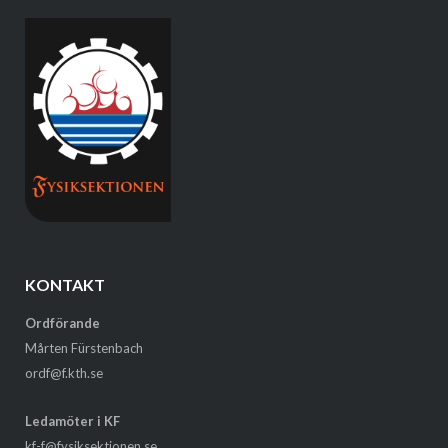
KONTAKT
Ordförande
Mårten Fürstenbach
ordf@f.kth.se
Ledamöter i KF
kf-f@fysiksektionen.se