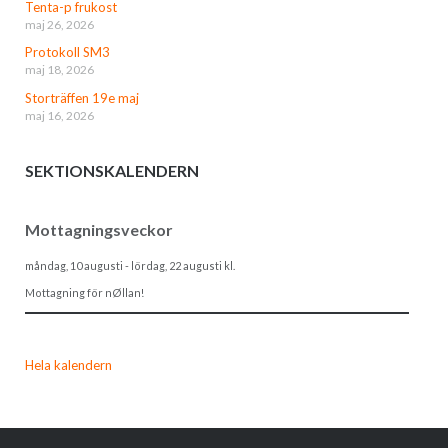
Tenta-p frukost
maj 26, 2026
Protokoll SM3
maj 18, 2026
Storträffen 19e maj
maj 16, 2026
SEKTIONSKALENDERN
Mottagningsveckor
måndag, 10 augusti
-
lördag, 22 augusti
kl.
Mottagning för nØllan!
Hela kalendern