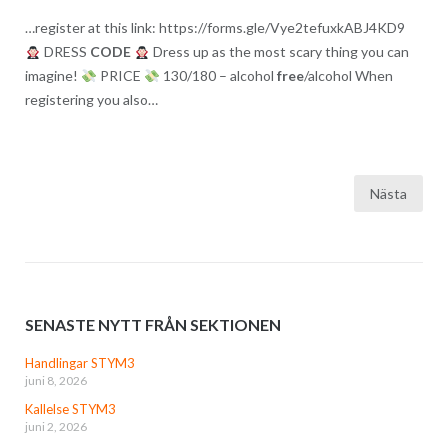
…register at this link: https://forms.gle/Vye2tefuxkABJ4KD9
DRESS
CODE
Dress up as the most scary thing you can
imagine!
PRICE
130/180 – alcohol
free
/alcohol When
registering you also…
Inläggsnavigering
Nästa
SENASTE NYTT FRÅN SEKTIONEN
Handlingar STYM3
juni 8, 2026
Kallelse STYM3
juni 2, 2026