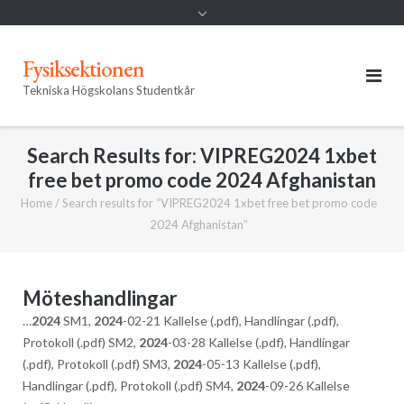
Fysiksektionen
Tekniska Högskolans Studentkår
Search Results for:
VIPREG2024 1xbet
free bet promo code 2024 Afghanistan
Home
/
Search results for “VIPREG2024 1xbet free bet promo code
2024 Afghanistan”
Möteshandlingar
…
2024
SM1,
2024
-02-21 Kallelse (.pdf), Handlingar (.pdf),
Protokoll (.pdf) SM2,
2024
-03-28 Kallelse (.pdf), Handlingar
(.pdf), Protokoll (.pdf) SM3,
2024
-05-13 Kallelse (.pdf),
Handlingar (.pdf), Protokoll (.pdf) SM4,
2024
-09-26 Kallelse