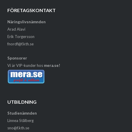
FÖRETAGSKONTAKT
Näringslivsnämnden
Arad Alavi
Erik Torgersson
fnordf@f.kth.se
Sponsorer
Vi är VIP-kunder hos
mera.se!
UTBILDNING
Studienämnden
Linnea Stålberg
sno@f.kth.se