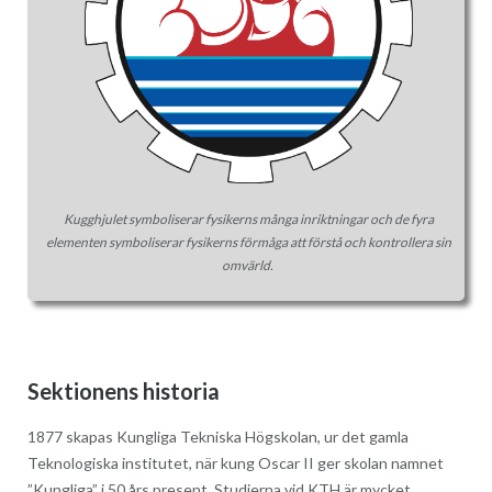
Kugghjulet symboliserar fysikerns många inriktningar och de fyra
elementen symboliserar fysikerns förmåga att förstå och kontrollera sin
omvärld.
Sektionens historia
1877 skapas Kungliga Tekniska Högskolan, ur det gamla
Teknologiska institutet, när kung Oscar II ger skolan namnet
”Kungliga” i 50 års present. Studierna vid KTH är mycket