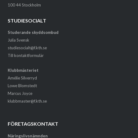
100 44 Stockholm
STUDIESOCIALT
Studerande skyddsombud
Julia Svensk
studiesocialt@f.kth.se
Till kontaktformulär
Klubbmästeriet
Amélie Silverryd
Lowe Blomstedt
Marcus Joyce
klubbmaster@f.kth.se
FÖRETAGSKONTAKT
Näringslivsnämnden