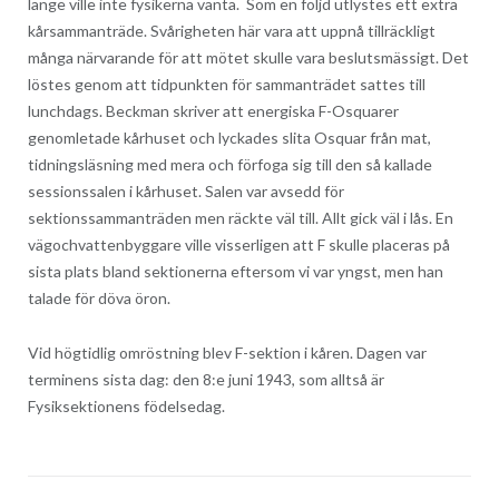
länge ville inte fysikerna vänta. Som en följd utlystes ett extra
kårsammanträde. Svårigheten här vara att uppnå tillräckligt
många närvarande för att mötet skulle vara beslutsmässigt. Det
löstes genom att tidpunkten för sammanträdet sattes till
lunchdags. Beckman skriver att energiska F-Osquarer
genomletade kårhuset och lyckades slita Osquar från mat,
tidningsläsning med mera och förfoga sig till den så kallade
sessionssalen i kårhuset. Salen var avsedd för
sektionssammanträden men räckte väl till. Allt gick väl i lås. En
vägochvattenbyggare ville visserligen att F skulle placeras på
sista plats bland sektionerna eftersom vi var yngst, men han
talade för döva öron.
Vid högtidlig omröstning blev F-sektion i kåren. Dagen var
terminens sista dag: den 8:e juni 1943, som alltså är
Fysiksektionens födelsedag.