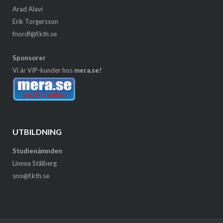
Arad Alavi
Erik Torgersson
fnordf@f.kth.se
Sponsorer
Vi är VIP-kunder hos
mera.se!
UTBILDNING
Studienämnden
Linnea Stålberg
sno@f.kth.se