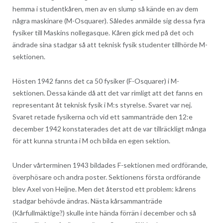
hemma i studentkåren, men av en slump så kände en av dem
några maskinare (M-Osquarer). Således anmälde sig dessa fyra
fysiker till Maskins nollegasque. Kåren gick med på det och
ändrade sina stadgar så att teknisk fysik studenter tillhörde M-
sektionen.
Hösten 1942 fanns det ca 50 fysiker (F-Osquarer) i M-
sektionen. Dessa kände då att det var rimligt att det fanns en
representant åt teknisk fysik i M:s styrelse. Svaret var nej.
Svaret retade fysikerna och vid ett sammanträde den 12:e
december 1942 konstaterades det att de var tillräckligt många
för att kunna strunta i M och bilda en egen sektion.
Under vårterminen 1943 bildades F-sektionen med ordförande,
överphösare och andra poster. Sektionens första ordförande
blev Axel von Heijne. Men det återstod ett problem: kårens
stadgar behövde ändras. Nästa kårsammanträde
(Kårfullmäktige?) skulle inte hända förrän i december och så