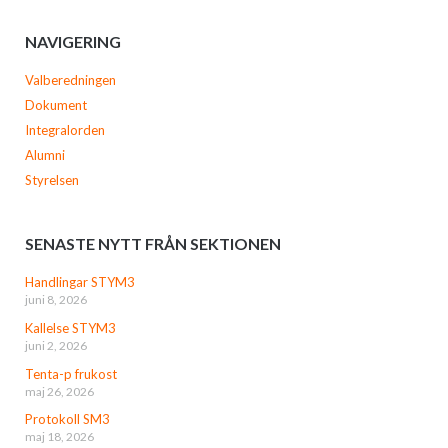
NAVIGERING
Valberedningen
Dokument
Integralorden
Alumni
Styrelsen
SENASTE NYTT FRÅN SEKTIONEN
Handlingar STYM3
juni 8, 2026
Kallelse STYM3
juni 2, 2026
Tenta-p frukost
maj 26, 2026
Protokoll SM3
maj 18, 2026