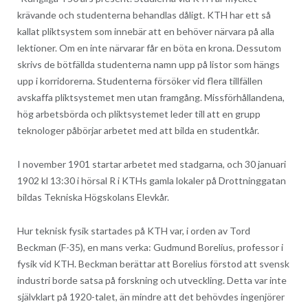
krävande och studenterna behandlas dåligt. KTH har ett så
kallat pliktsystem som innebär att en behöver närvara på alla
lektioner. Om en inte närvarar får en böta en krona. Dessutom
skrivs de bötfällda studenterna namn upp på listor som hängs
upp i korridorerna. Studenterna försöker vid flera tillfällen
avskaffa pliktsystemet men utan framgång. Missförhållandena,
hög arbetsbörda och pliktsystemet leder till att en grupp
teknologer påbörjar arbetet med att bilda en studentkår.
I november 1901 startar arbetet med stadgarna, och 30 januari
1902 kl 13:30 i hörsal R i KTHs gamla lokaler på Drottninggatan
bildas Tekniska Högskolans Elevkår.
Hur teknisk fysik startades på KTH var, i orden av Tord
Beckman (F-35), en mans verka: Gudmund Borelius, professor i
fysik vid KTH. Beckman berättar att Borelius förstod att svensk
industri borde satsa på forskning och utveckling. Detta var inte
självklart på 1920-talet, än mindre att det behövdes ingenjörer