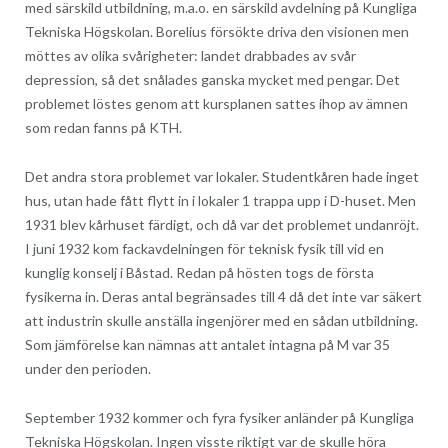
med särskild utbildning, m.a.o. en särskild avdelning på Kungliga
Tekniska Högskolan. Borelius försökte driva den visionen men
möttes av olika svårigheter: landet drabbades av svår
depression, så det snålades ganska mycket med pengar. Det
problemet löstes genom att kursplanen sattes ihop av ämnen
som redan fanns på KTH.
Det andra stora problemet var lokaler. Studentkåren hade inget
hus, utan hade fått flytt in i lokaler 1 trappa upp i D-huset. Men
1931 blev kårhuset färdigt, och då var det problemet undanröjt.
I juni 1932 kom fackavdelningen för teknisk fysik till vid en
kunglig konselj i Båstad. Redan på hösten togs de första
fysikerna in. Deras antal begränsades till 4 då det inte var säkert
att industrin skulle anställa ingenjörer med en sådan utbildning.
Som jämförelse kan nämnas att antalet intagna på M var 35
under den perioden.
September 1932 kommer och fyra fysiker anländer på Kungliga
Tekniska Högskolan. Ingen visste riktigt var de skulle höra