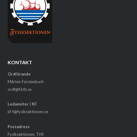
KONTAKT
Ordförande
Mårten Fürstenbach
ordf@f.kth.se
Ledamöter i KF
kf-f@fysiksektionen.se
Postadress
Fysiksektionen, THS