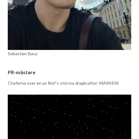
Sebastian Baca
PR-mästare
Cheferna över en av fkm*s största dragkrafter: MÄRKEN!