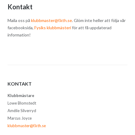
Kontakt
Maila oss på
klubbmaster@f.kth.se
. Glöm inte heller att följa vår
facebooksida,
Fysiks klubbmästeri
för att få uppdaterad
information!
KONTAKT
Klubbmästare
Lowe Blomstedt
Amélie Silverryd
Marcus Joyce
klubbmaster@f.kth.se