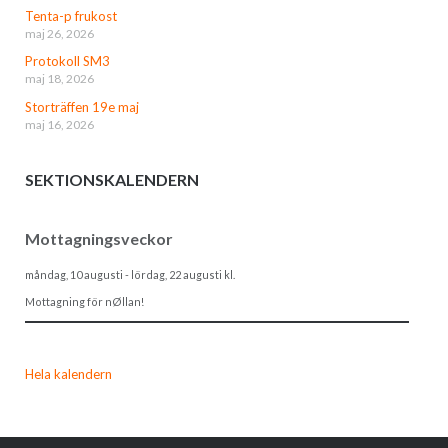
Tenta-p frukost
maj 26, 2026
Protokoll SM3
maj 18, 2026
Storträffen 19e maj
maj 16, 2026
SEKTIONSKALENDERN
Mottagningsveckor
måndag, 10 augusti
-
lördag, 22 augusti
kl.
Mottagning för nØllan!
Hela kalendern