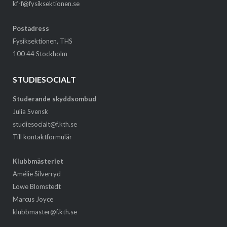
kf-f@fysiksektionen.se
Postadress
Fysiksektionen, THS
100 44 Stockholm
STUDIESOCIALT
Studerande skyddsombud
Julia Svensk
studiesocialt@f.kth.se
Till kontaktformulär
Klubbmästeriet
Amélie Silverryd
Lowe Blomstedt
Marcus Joyce
klubbmaster@f.kth.se