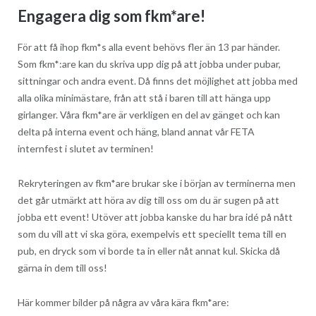
Engagera dig som fkm*are!
För att få ihop fkm*s alla event behövs fler än 13 par händer.
Som fkm*:are kan du skriva upp dig på att jobba under pubar,
sittningar och andra event. Då finns det möjlighet att jobba med
alla olika minimästare, från att stå i baren till att hänga upp
girlanger. Våra fkm*are är verkligen en del av gänget och kan
delta på interna event och häng, bland annat vår FETA
internfest i slutet av terminen!
Rekryteringen av fkm*are brukar ske i början av terminerna men
det går utmärkt att höra av dig till oss om du är sugen på att
jobba ett event! Utöver att jobba kanske du har bra idé på nått
som du vill att vi ska göra, exempelvis ett speciellt tema till en
pub, en dryck som vi borde ta in eller nåt annat kul. Skicka då
gärna in dem till oss!
Här kommer bilder på några av våra kära fkm*are: