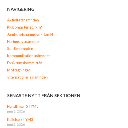
NAVIGERING
Aktivitetsnämnden
Klubbmästeriet, fkm*
Jämlikhetsnämnden - JämN
Näringslivsnämnden
Studienämnden
Kommunikationsnämnden
Fysikrumskommittén
Mottagningen
Internationella nämnden
SENASTE NYTT FRÅN SEKTIONEN
Handlingar STYM3
juni 8, 2026
Kallelse STYM3
juni 2, 2026