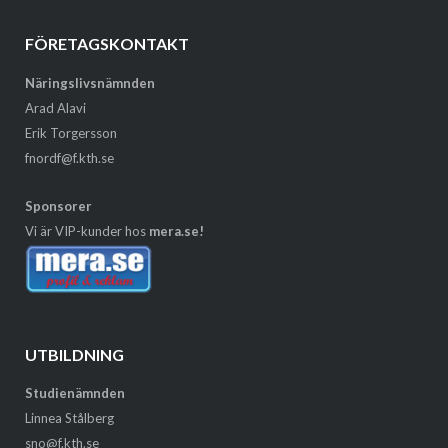
FÖRETAGSKONTAKT
Näringslivsnämnden
Arad Alavi
Erik Torgersson
fnordf@f.kth.se
Sponsorer
Vi är VIP-kunder hos
mera.se!
UTBILDNING
Studienämnden
Linnea Stålberg
sno@f.kth.se