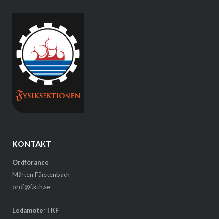
KONTAKT
Ordförande
Mårten Fürstenbach
ordf@f.kth.se
Ledamöter i KF