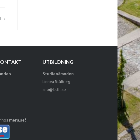
L
KONTAKT
UTBILDNING
mnden
Studienämnden
Linnea Stålberg
sno@f.kth.se
r hos
mera.se!