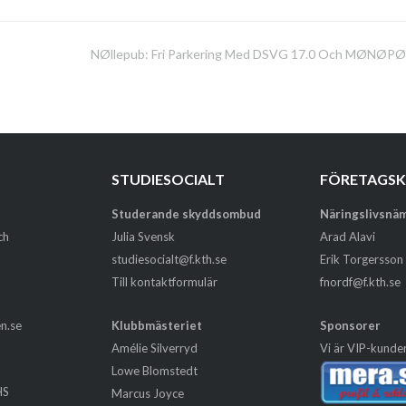
NØllepub: Fri Parkering Med DSVG 17.0 Och MØNØPØ
STUDIESOCIALT
FÖRETAGS
Studerande skyddsombud
Näringslivsnä
ch
Julia Svensk
Arad Alavi
studiesocialt@f.kth.se
Erik Torgersson
Till kontaktformulär
fnordf@f.kth.se
en.se
Klubbmästeriet
Sponsorer
Amélie Silverryd
Vi är VIP-kunde
Lowe Blomstedt
HS
Marcus Joyce