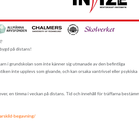
d?
sbygd på distans!
 barn i grundskolan som inte känner sig utmanade av den befintliga
tiken inte upplevs som givande, och kan orsaka vantrivsel eller psykiska
er, en timma i veckan på distans. Tid och innehåll för träffarna bestäm
arskild-begavning/