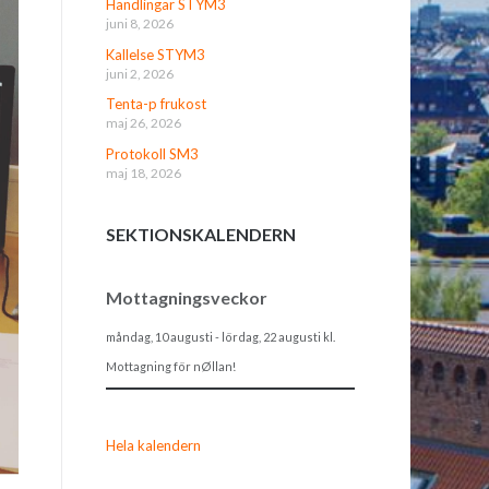
Handlingar STYM3
juni 8, 2026
Kallelse STYM3
juni 2, 2026
Tenta-p frukost
maj 26, 2026
Protokoll SM3
maj 18, 2026
SEKTIONSKALENDERN
Mottagningsveckor
måndag, 10 augusti
-
lördag, 22 augusti
kl.
Mottagning för nØllan!
Hela kalendern