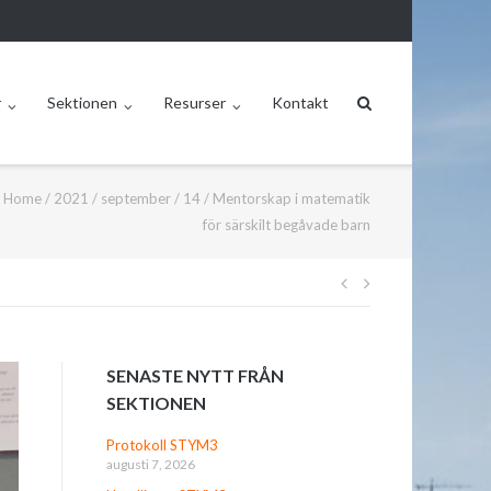
r
Sektionen
Resurser
Kontakt
Home
/
2021
/
september
/
14
/
Mentorskap i matematik
för särskilt begåvade barn
Inläggsnavige
SENASTE NYTT FRÅN
SEKTIONEN
Protokoll STYM3
augusti 7, 2026