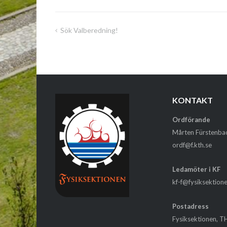
Sök Valberedning!
Inläggsnavigering
KONTAKT
Ordförande
Mårten Fürstenba
ordf@f.kth.se
Ledamöter i KF
kf-f@fysiksektion
Postadress
Fysiksektionen, T