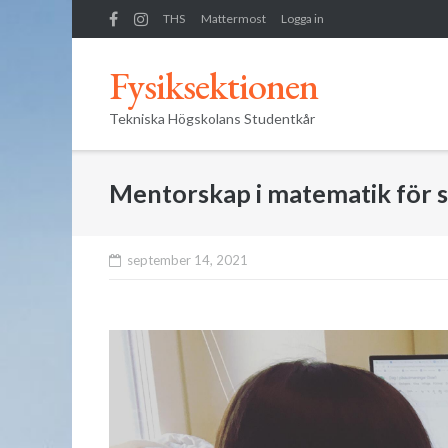
Skip
THS
Mattermost
Logga in
to
content
Fysiksektionen
Tekniska Högskolans Studentkår
Mentorskap i matematik för s
september 14, 2021