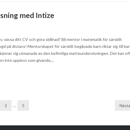
sning med Intize
älv, vässa ditt CV och göra skillnad? Bli mentor i matematik för särskilt
gd på distans! Mentorskapet för särskilt begåvade barn riktar sig till bar
känner sig utmanade av den befintliga matteundervisningen. Det kan of
ken inte upplevs som givande,...
2
…
5
Näst