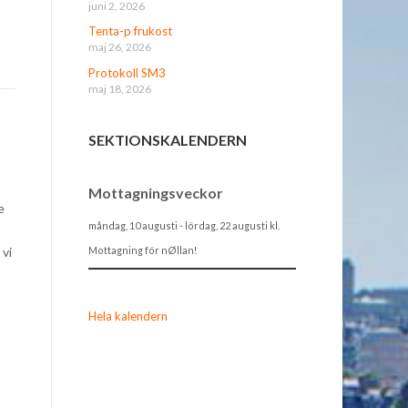
juni 2, 2026
Tenta-p frukost
maj 26, 2026
Protokoll SM3
maj 18, 2026
SEKTIONSKALENDERN
Mottagningsveckor
e
måndag, 10 augusti
-
lördag, 22 augusti
kl.
Mottagning för nØllan!
 vi
Hela kalendern