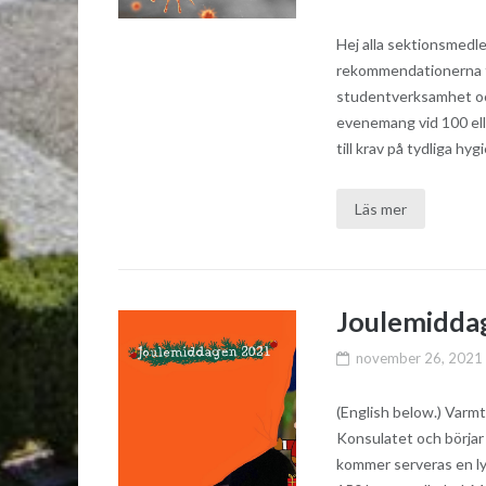
Hej alla sektionsmedl
rekommendationerna f
studentverksamhet och
evenemang vid 100 elle
till krav på tydliga hygi
Läs mer
Joulemidda
november 26, 2021
(English below.) Varmt
Konsulatet och börjar
kommer serveras en ly