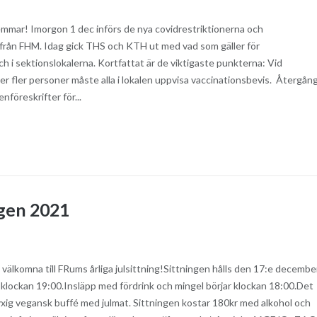
emmar! Imorgon 1 dec införs de nya covidrestriktionerna och
rån FHM. Idag gick THS och KTH ut med vad som gäller för
 i sektionslokalerna. Kortfattat är de viktigaste punkterna: Vid
r fler personer måste alla i lokalen uppvisa vaccinationsbevis. Återgån
enföreskrifter för...
gen 2021
 välkomna till FRums årliga julsittning!Sittningen hålls den 17:e december
 klockan 19:00.Insläpp med fördrink och mingel börjar klockan 18:00.Det
xig vegansk buffé med julmat. Sittningen kostar 180kr med alkohol och