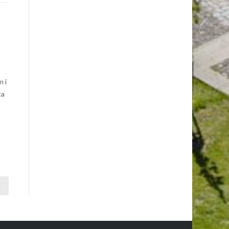
n i
ta
a