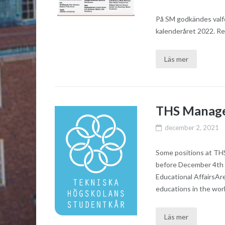
På SM godkändes valfö
kalenderåret 2022. Res
Läs mer
THS Managem
december 2, 2021
Some positions at THS
before December 4th 
Educational AffairsAr
educations in the wor
Läs mer