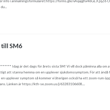
 Mer info i anmälningsformuläret:https://forms.gle/vAqajghx46GEJQqZ6 
 du...
till SM6
**** Idag är det dags för årets sista SM! Vi vill dock påminna alla om a
viktigt att stanna hemma om en upplever sjukdomssymptom. För att ändå 
fall en upplever symptom så kommer vi återigen också ha ett zoom-rum öp
tans. Länken är https://kth-se.zoom.us/j/63283106608....