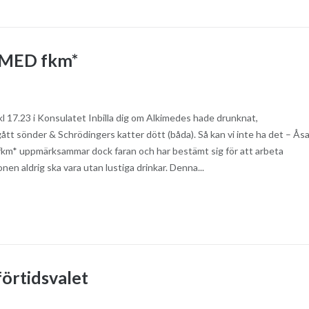
MED fkm*
l 17.23 i Konsulatet Inbilla dig om Alkimedes hade drunknat,
ått sönder & Schrödingers katter dött (båda). Så kan vi inte ha det – Ås
! fkm* uppmärksammar dock faran och har bestämt sig för att arbeta
onen aldrig ska vara utan lustiga drinkar. Denna...
förtidsvalet