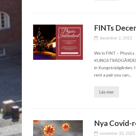
FINTs Dece
december 2, 2021
We in FINT – Physics 
KUNGSTRÄDGÅRDENOn t
in Kungsträdgården. It
rent a pair you can...
Läs mer
Nya Covid-r
november 30, 2021