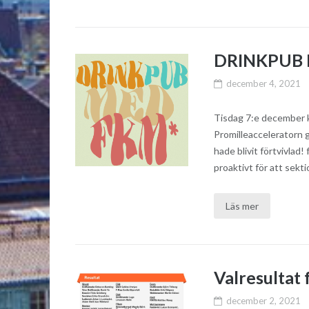
DRINKPUB 
december 4, 2021
Tisdag 7:e december k
Promilleacceleratorn g
hade blivit förtvivlad
proaktivt för att sekti
Läs mer
Valresultat 
december 2, 2021