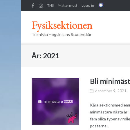
Skip
THS
Mattermost
Logga in
to
content
Fysiksektionen
Tekniska Högskolans Studentkår
År:
2021
Bli minimäst
december 9, 2021
Kära sektionsmedlemma
minimästare nästa år! D
fem olika typer av roll
posterna...