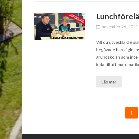
Lunchförelä
november 26, 2021
Vill du utveckla dig sj
begåvade barn i glesby
grundskolan som inte 
leda till att matemati
Läs mer
1
Inläggsnavigering