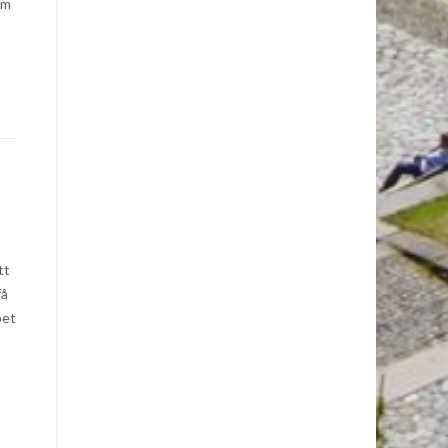
Om
tt
få
pet