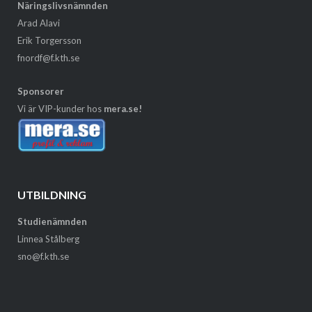
Näringslivsnämnden
Arad Alavi
Erik Torgersson
fnordf@f.kth.se
Sponsorer
Vi är VIP-kunder hos
mera.se!
UTBILDNING
Studienämnden
Linnea Stålberg
sno@f.kth.se