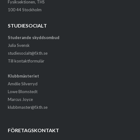
Fysiksektionen, THS
100 44 Stockholm
STUDIESOCIALT
Studerande skyddsombud
Julia Svensk
studiesocialt@f.kth.se
Till kontaktformulär
Klubbmästeriet
Amélie Silverryd
Lowe Blomstedt
Marcus Joyce
klubbmaster@f.kth.se
FÖRETAGSKONTAKT