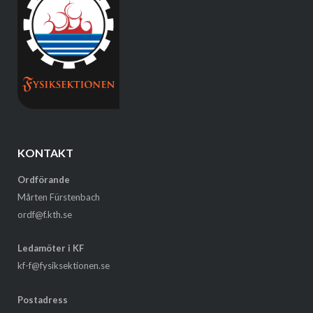
KONTAKT
Ordförande
Mårten Fürstenbach
ordf@f.kth.se
Ledamöter i KF
kf-f@fysiksektionen.se
Postadress