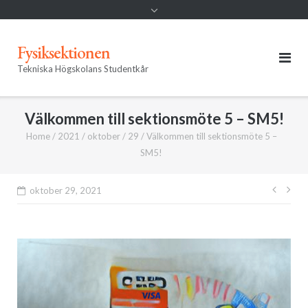
Fysiksektionen
Tekniska Högskolans Studentkår
Välkommen till sektionsmöte 5 – SM5!
Home
/
2021
/
oktober
/
29
/
Välkommen till sektionsmöte 5 –
SM5!
Inläg
oktober 29, 2021