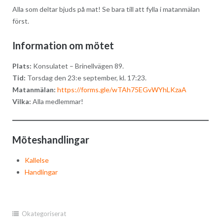
Alla som deltar bjuds på mat! Se bara till att fylla i matanmälan
först.
Information om mötet
Plats:
Konsulatet – Brinellvägen 89.
Tid:
Torsdag den 23:e september, kl. 17:23.
Matanmälan:
https://forms.gle/wTAh75EGvWYhLKzaA
Vilka:
Alla medlemmar!
Möteshandlingar
Kallelse
Handlingar
Okategoriserat