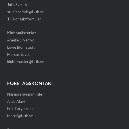
Julia Svensk
studiesocialt@f.kth.se
Till kontaktformulär
Klubbmästeriet
Amélie Silverryd
Lowe Blomstedt
Marcus Joyce
klubbmaster@f.kth.se
FÖRETAGSKONTAKT
Näringslivsnämnden
Arad Alavi
Erik Torgersson
fnordf@f.kth.se