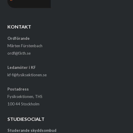
KONTAKT
Ordförande
Mårten Fürstenbach
ordf@f.kth.se
Ledamöter i KF
kf-f@fysiksektionen.se
Postadress
Fysiksektionen, THS
100 44 Stockholm
STUDIESOCIALT
Studerande skyddsombud