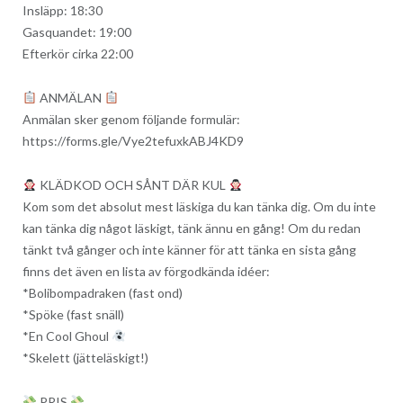
Insläpp: 18:30
Gasquandet: 19:00
Efterkör cirka 22:00
ANMÄLAN
Anmälan sker genom följande formulär:
https://forms.gle/Vye2tefuxkABJ4KD9
KLÄDKOD OCH SÅNT DÄR KUL
Kom som det absolut mest läskiga du kan tänka dig. Om du inte
kan tänka dig något läskigt, tänk ännu en gång! Om du redan
tänkt två gånger och inte känner för att tänka en sista gång
finns det även en lista av förgodkända idéer:
*Bolibompadraken (fast ond)
*Spöke (fast snäll)
*En Cool Ghoul
*Skelett (jätteläskigt!)
PRIS