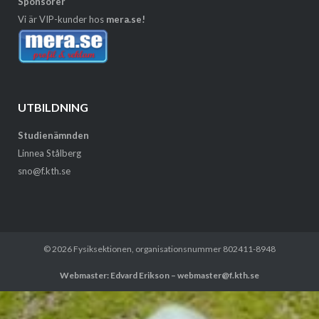
Sponsorer
Vi är VIP-kunder hos
mera.se!
UTBILDNING
Studienämnden
Linnea Stålberg
sno@f.kth.se
© 2026
Fysiksektionen
, organisationsnummer 802411-8948
Webmaster: Edvard Erikson – webmaster@f.kth.se