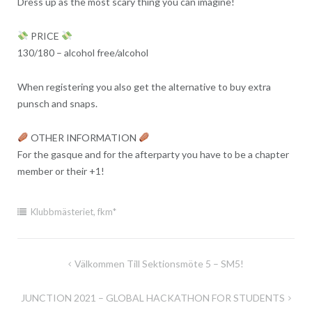
Dress up as the most scary thing you can imagine!
PRICE
130/180 – alcohol free/alcohol
When registering you also get the alternative to buy extra
punsch and snaps.
OTHER INFORMATION
For the gasque and for the afterparty you have to be a chapter
member or their +1!
Klubbmästeriet, fkm*
Inläggsnavigering
Välkommen Till Sektionsmöte 5 – SM5!
JUNCTION 2021 – GLOBAL HACKATHON FOR STUDENTS