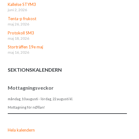
Kallelse STYM3
juni 2, 2026
Tenta-p frukost
maj 26, 2026
Protokoll SM3
maj 18, 2026
Storträffen 19e maj
maj 16, 2026
SEKTIONSKALENDERN
Mottagningsveckor
måndag, 10 augusti
-
lördag, 22 augusti
kl.
Mottagning för nØllan!
Hela kalendern