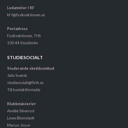
Ledamöter i KF
kf-f@fysiksektionen.se
Postadress
Fysiksektionen, THS
100 44 Stockholm
STUDIESOCIALT
Studerande skyddsombud
Julia Svensk
studiesocialt@f.kth.se
Till kontaktformulär
Klubbmästeriet
Amélie Silverryd
Lowe Blomstedt
Marcus Joyce