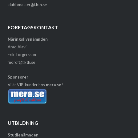
klubbmaster@f.kth.se
FÖRETAGSKONTAKT
Näringslivsnämnden
Arad Alavi
Erik Torgersson
fnordf@f.kth.se
Sponsorer
Vi är VIP-kunder hos
mera.se!
UTBILDNING
Studienämnden