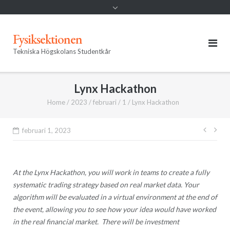
Fysiksektionen
Tekniska Högskolans Studentkår
Lynx Hackathon
Home
/
2023
/
februari
/
1
/
Lynx Hackathon
Inläg
februari 1, 2023
At the Lynx Hackathon, you will work in teams to create a fully
systematic trading strategy based on real market data. Your
algorithm will be evaluated in a virtual environment at the end of
the event, allowing you to see how your idea would have worked
in the real financial market. There will be investment