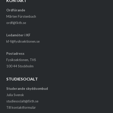
KONTAKT
Ordförande
Mårten Fürstenbach
ordf@f.kth.se
Ledamöter i KF
kf-f@fysiksektionen.se
Postadress
Fysiksektionen, THS
100 44 Stockholm
STUDIESOCIALT
Studerande skyddsombud
Julia Svensk
studiesocialt@f.kth.se
Till kontaktformulär