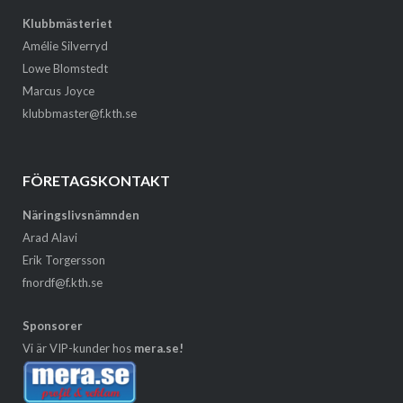
Klubbmästeriet
Amélie Silverryd
Lowe Blomstedt
Marcus Joyce
klubbmaster@f.kth.se
FÖRETAGSKONTAKT
Näringslivsnämnden
Arad Alavi
Erik Torgersson
fnordf@f.kth.se
Sponsorer
Vi är VIP-kunder hos
mera.se!