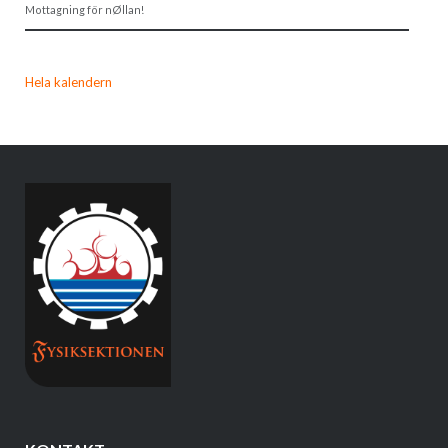
Mottagning för nØllan!
Hela kalendern