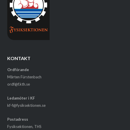
KONTAKT
Ordförande
Mårten Fürstenbach
ordf@f.kth.se
Ledamöter i KF
kf-f@fysiksektionen.se
Postadress
Fysiksektionen, THS