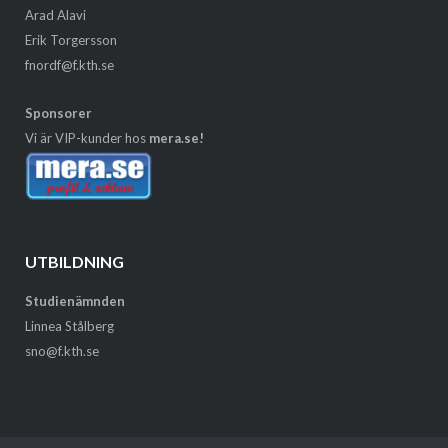
Arad Alavi
Erik Torgersson
fnordf@f.kth.se
Sponsorer
Vi är VIP-kunder hos
mera.se!
UTBILDNING
Studienämnden
Linnea Stålberg
sno@f.kth.se