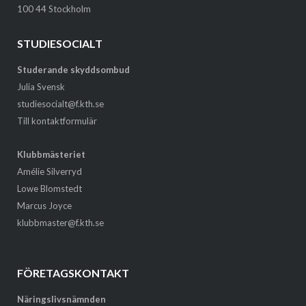
100 44 Stockholm
STUDIESOCIALT
Studerande skyddsombud
Julia Svensk
studiesocialt@f.kth.se
Till kontaktformulär
Klubbmästeriet
Amélie Silverryd
Lowe Blomstedt
Marcus Joyce
klubbmaster@f.kth.se
FÖRETAGSKONTAKT
Näringslivsnämnden