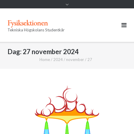
Fysiksektionen
Tekniska Högskolans Studentkår
Dag:
27 november 2024
Home
/
2024
/
november
/
27