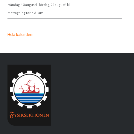
måndag, 10 augusti
-
lördag, 22 augusti
kl.
Mottagning för nØllan!
Hela kalendern