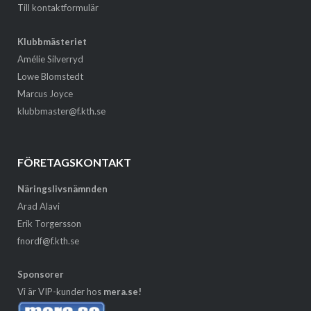
Till kontaktformulär
Klubbmästeriet
Amélie Silverryd
Lowe Blomstedt
Marcus Joyce
klubbmaster@f.kth.se
FÖRETAGSKONTAKT
Näringslivsnämnden
Arad Alavi
Erik Torgersson
fnordf@f.kth.se
Sponsorer
Vi är VIP-kunder hos
mera.se!