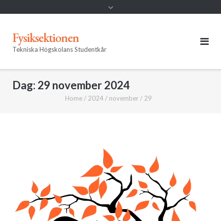
Fysiksektionen
Tekniska Högskolans Studentkår
Dag:
29 november 2024
Home
/
2024
/
november
/
29