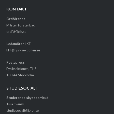
KONTAKT
Ordförande
Mårten Fürstenbach
ordf@f.kth.se
Ledamöter i KF
kf-f@fysiksektionen.se
Postadress
Fysiksektionen, THS
100 44 Stockholm
STUDIESOCIALT
Studerande skyddsombud
Julia Svensk
studiesocialt@f.kth.se