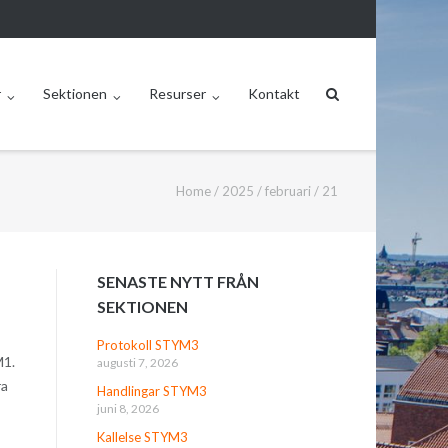
r
Sektionen
Resurser
Kontakt
Home
/
2025
/
februari
/
21
SENASTE NYTT FRÅN
SEKTIONEN
Protokoll STYM3
M1.
augusti 7, 2026
ra
Handlingar STYM3
juni 8, 2026
Kallelse STYM3