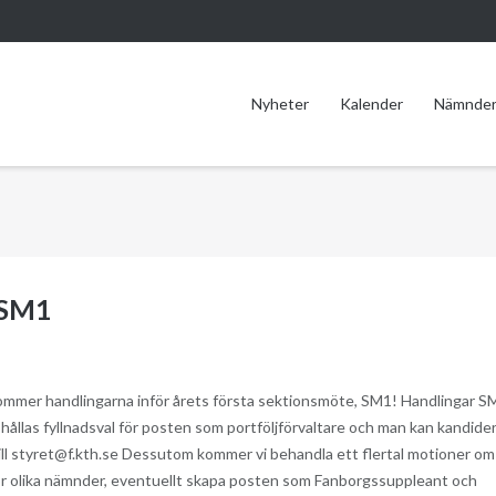
Nyheter
Kalender
Nämnde
 SM1
mmer handlingarna inför årets första sektionsmöte, SM1! Handlingar S
ållas fyllnadsval för posten som portföljförvaltare och man kan kandide
l till styret@f.kth.se Dessutom kommer vi behandla ett flertal motioner om
r olika nämnder, eventuellt skapa posten som Fanborgssuppleant och