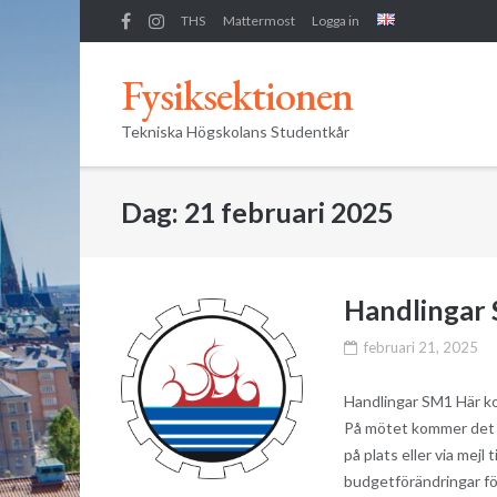
Skip
THS
Mattermost
Logga in
to
content
Fysiksektionen
Tekniska Högskolans Studentkår
Dag:
21 februari 2025
Handlingar
februari 21, 2025
Handlingar SM1 Här ko
På mötet kommer det h
på plats eller via mej
budgetförändringar fö