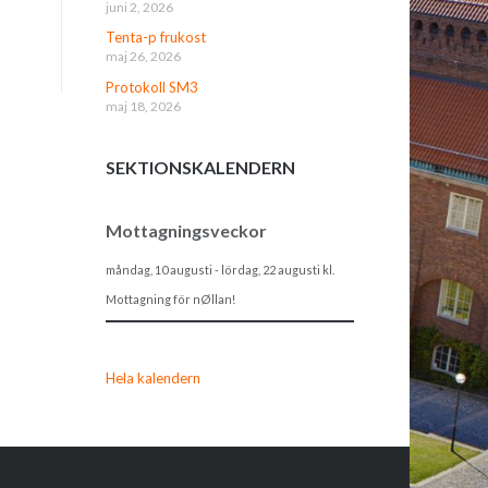
juni 2, 2026
Tenta-p frukost
maj 26, 2026
Protokoll SM3
maj 18, 2026
SEKTIONSKALENDERN
Mottagningsveckor
måndag, 10 augusti
-
lördag, 22 augusti
kl.
Mottagning för nØllan!
Hela kalendern