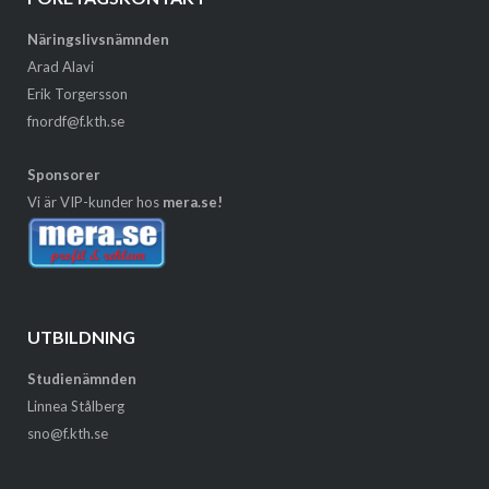
Näringslivsnämnden
Arad Alavi
Erik Torgersson
fnordf@f.kth.se
Sponsorer
Vi är VIP-kunder hos
mera.se!
UTBILDNING
Studienämnden
Linnea Stålberg
sno@f.kth.se