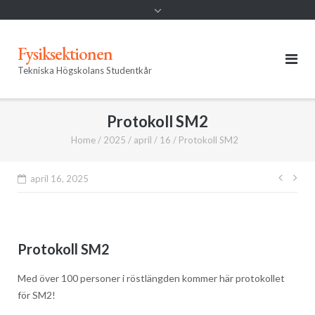
Fysiksektionen
Tekniska Högskolans Studentkår
Protokoll SM2
Home
/
2025
/
april
/
16
/
Protokoll SM2
Inläg
april 16, 2025
Protokoll SM2
Med över 100 personer i röstlängden kommer här protokollet
för SM2!