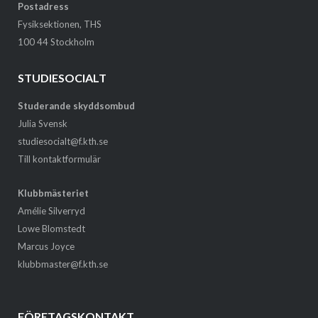
Postadress
Fysiksektionen, THS
100 44 Stockholm
STUDIESOCIALT
Studerande skyddsombud
Julia Svensk
studiesocialt@f.kth.se
Till kontaktformulär
Klubbmästeriet
Amélie Silverryd
Lowe Blomstedt
Marcus Joyce
klubbmaster@f.kth.se
FÖRETAGSKONTAKT