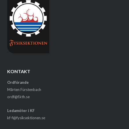
KONTAKT
Ordförande
Mårten Fürstenbach
ordf@f.kth.se
Ledamöter i KF
kf-f@fysiksektionen.se