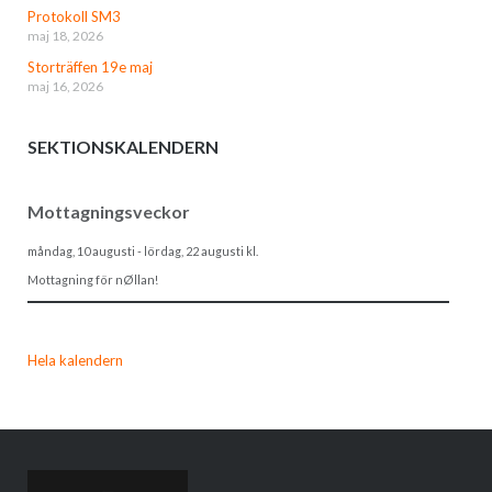
Protokoll SM3
maj 18, 2026
Storträffen 19e maj
maj 16, 2026
SEKTIONSKALENDERN
Mottagningsveckor
måndag, 10 augusti
-
lördag, 22 augusti
kl.
Mottagning för nØllan!
Hela kalendern