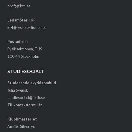
ordf@f.kth.se
Ledamöter i KF
kf-f@fysiksektionen.se
Postadress
Fysiksektionen, THS
100 44 Stockholm
STUDIESOCIALT
Studerande skyddsombud
Julia Svensk
studiesocialt@f.kth.se
Till kontaktformulär
Klubbmästeriet
Amélie Silverryd