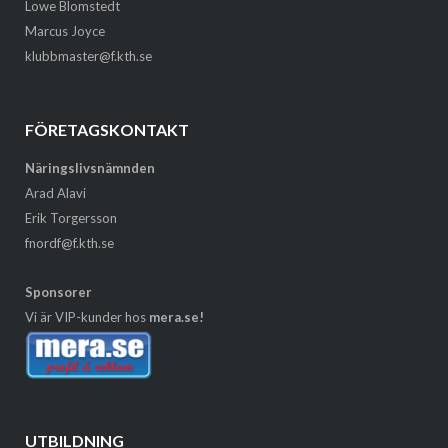
Lowe Blomstedt
Marcus Joyce
klubbmaster@f.kth.se
FÖRETAGSKONTAKT
Näringslivsnämnden
Arad Alavi
Erik Torgersson
fnordf@f.kth.se
Sponsorer
Vi är VIP-kunder hos
mera.se!
UTBILDNING