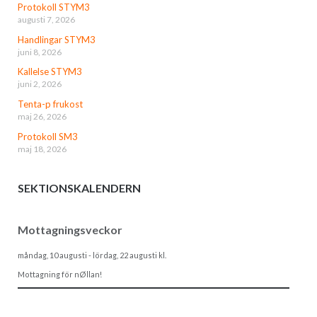
Protokoll STYM3
augusti 7, 2026
Handlingar STYM3
juni 8, 2026
Kallelse STYM3
juni 2, 2026
Tenta-p frukost
maj 26, 2026
Protokoll SM3
maj 18, 2026
SEKTIONSKALENDERN
Mottagningsveckor
måndag, 10 augusti
-
lördag, 22 augusti
kl.
Mottagning för nØllan!