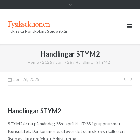
Fysiksektionen
Tekniska Högskolans Studentkår
Handlingar STYM2
Home
/
2025
/
april
/
26
/
Handlingar STYM2
Inläg
april 26, 2025
Handlingar STYM2
STYM2 är nu på måndag 28:e april kl. 17:23 i grupprummet i
Konsulatet. Där kommer vi, utöver det som skrevs i kallelsen,
även avsluta projektet Arkivisterna