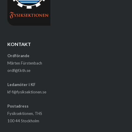
KONTAKT
Ordförande
Mårten Fürstenbach
ordf@f.kth.se
Ledamöter i KF
kf-f@fysiksektionen.se
Postadress
Fysiksektionen, THS
100 44 Stockholm