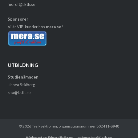
fnordf@f.kth.se
Sponsorer
Vi är VIP-kunder hos
mera.se!
UTBILDNING
Studienämnden
Linnea Stålberg
sno@f.kth.se
© 2026
Fysiksektionen
, organisationsnummer 802411-8948
Webmaster: Edvard Erikson – webmaster@f.kth.se