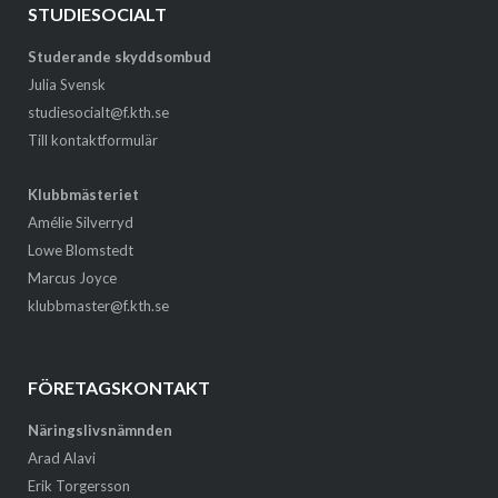
STUDIESOCIALT
Studerande skyddsombud
Julia Svensk
studiesocialt@f.kth.se
Till kontaktformulär
Klubbmästeriet
Amélie Silverryd
Lowe Blomstedt
Marcus Joyce
klubbmaster@f.kth.se
FÖRETAGSKONTAKT
Näringslivsnämnden
Arad Alavi
Erik Torgersson