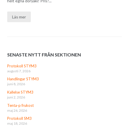
helt egna doryaki! Pris?...
Läs mer
SENASTE NYTT FRÅN SEKTIONEN
Protokoll STYM3
augusti 7, 2026
Handlingar STYM3
juni 8, 2026
Kallelse STYM3
juni 2, 2026
Tenta-p frukost
maj 26, 2026
Protokoll SM3
maj 18, 2026