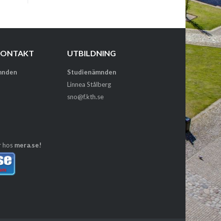
KONTAKT
UTBILDNING
mnden
Studienämnden
Linnea Stålberg
sno@f.kth.se
r hos
mera.se!