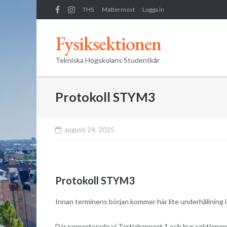
Skip
THS
Mattermost
Logga in
to
content
Fysiksektionen
Tekniska Högskolans Studentkår
Protokoll STYM3
augusti 24, 2025
Protokoll STYM3
Innan terminens början kommer här lite underhållning 
Där rapporterade vi Tertialrapport 1 och hur sektionens