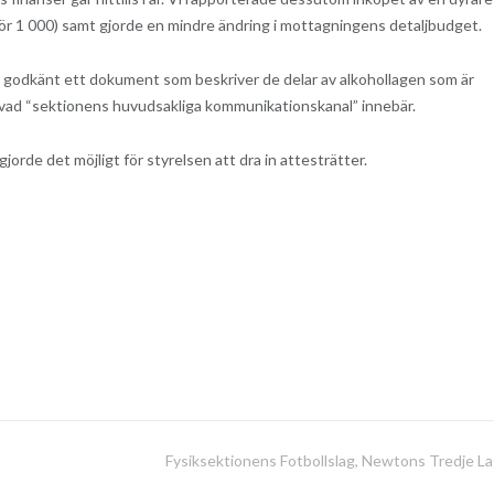
 för 1 000) samt gjorde en mindre ändring i mottagningens detaljbudget.
 då godkänt ett dokument som beskriver de delar av alkohollagen som är
 vad “sektionens huvudsakliga kommunikationskanal” innebär.
h gjorde det möjligt för styrelsen att dra in attesträtter.
Fysiksektionens Fotbollslag, Newtons Tredje L