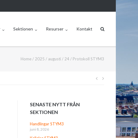
r
Sektionen
Resurser
Kontakt
Home
/
2025
/
augusti
/
24
/
Protokoll STYM3
Inläggsnavige
SENASTE NYTT FRÅN
SEKTIONEN
Handlingar STYM3
juni 8, 2026
Kallelse STYM3