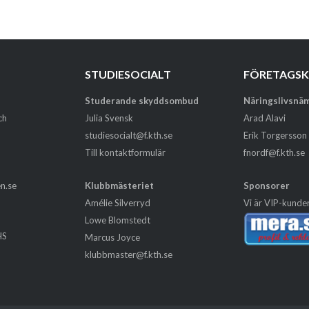
STUDIESOCIALT
FÖRETAGS
Studerande skyddsombud
Näringslivsnä
ch
Julia Svensk
Arad Alavi
studiesocialt@f.kth.se
Erik Torgersson
Till kontaktformulär
fnordf@f.kth.se
en.se
Klubbmästeriet
Sponsorer
Amélie Silverryd
Vi är VIP-kunde
Lowe Blomstedt
HS
Marcus Joyce
m
klubbmaster@f.kth.se