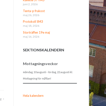
juni 2, 2026
Tenta-p frukost
maj 26, 2026
Protokoll SM3
maj 18, 2026
Storträffen 19e maj
maj 16, 2026
SEKTIONSKALENDERN
Mottagningsveckor
måndag, 10 augusti
-
lördag, 22 augusti
kl.
Mottagning för nØllan!
Hela kalendern
ag