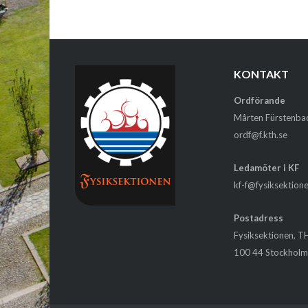
KONTAKT
Ordförande
Mårten Fürstenba
ordf@f.kth.se
Ledamöter i KF
kf-f@fysiksektion
Postadress
Fysiksektionen, T
100 44 Stockhol