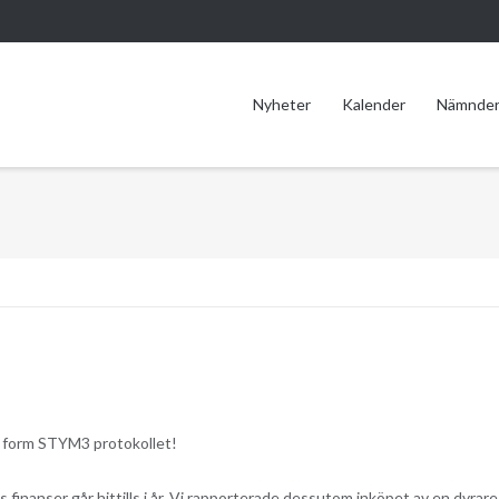
Nyheter
Kalender
Nämnde
i form STYM3 protokollet!
 finanser går hittills i år. Vi rapporterade dessutom inköpet av en dyrare