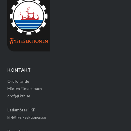
KONTAKT
Ordförande
Mårten Fürstenbach
ordf@f.kth.se
Ledamöter i KF
kf-f@fysiksektionen.se