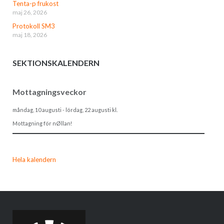
Tenta-p frukost
maj 26, 2026
Protokoll SM3
maj 18, 2026
SEKTIONSKALENDERN
Mottagningsveckor
måndag, 10 augusti
-
lördag, 22 augusti
kl.
Mottagning för nØllan!
Hela kalendern