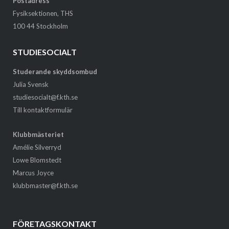
Postadress
Fysiksektionen, THS
100 44 Stockholm
STUDIESOCIALT
Studerande skyddsombud
Julia Svensk
studiesocialt@f.kth.se
Till kontaktformulär
Klubbmästeriet
Amélie Silverryd
Lowe Blomstedt
Marcus Joyce
klubbmaster@f.kth.se
FÖRETAGSKONTAKT