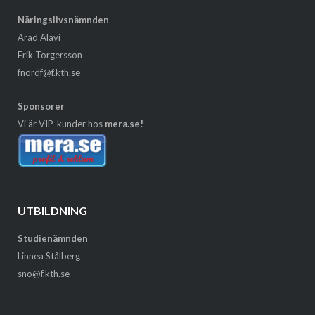
Näringslivsnämnden
Arad Alavi
Erik Torgersson
fnordf@f.kth.se
Sponsorer
Vi är VIP-kunder hos
mera.se!
UTBILDNING
Studienämnden
Linnea Stålberg
sno@f.kth.se