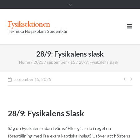
Fysiksektionen
Tekniska Högskolans Studentkår
28/9: Fysikalens slask
Home
/
2025
/
september
/
15
/
28/9: Fysikalens slask
Inläg
september 15, 2025
28/9: Fysikalens Slask
Såg du Fysikalen redan i våras? Eller gillar du i regel en
föreställning med lite extra kaotiska inslag? Utöver att höstens