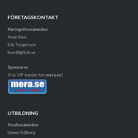
FÖRETAGSKONTAKT
Näringslivsnämnden
Arad Alavi
Erik Torgersson
fnordf@f.kth.se
Sponsorer
Vi är VIP-kunder hos
mera.se!
UTBILDNING
Studienämnden
Linnea Stålberg