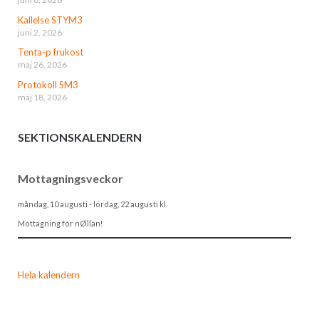
Kallelse STYM3
juni 2, 2026
Tenta-p frukost
maj 26, 2026
Protokoll SM3
maj 18, 2026
SEKTIONSKALENDERN
Mottagningsveckor
måndag, 10 augusti
-
lördag, 22 augusti
kl.
Mottagning för nØllan!
Hela kalendern