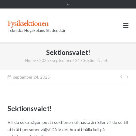
Fysiksektionen
Tekniska Högskolans Studentkår
Sektionsvalet!
Home
/
2025
/
september
/
24
/
Sektionsvalet!
Inläg
september 24, 2025
Sektionsvalet!
Vill du söka någon post i sektionen till nästa år? Eller vill du se till
att rätt personer väljs? Då är det bra att hålla koll på