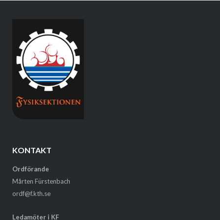
KONTAKT
Ordförande
Mårten Fürstenbach
ordf@f.kth.se
Ledamöter i KF