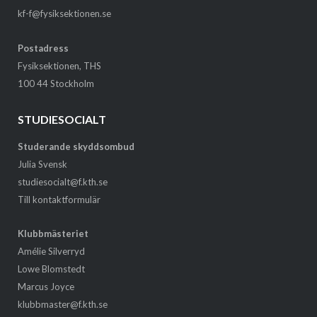
kf-f@fysiksektionen.se
Postadress
Fysiksektionen, THS
100 44 Stockholm
STUDIESOCIALT
Studerande skyddsombud
Julia Svensk
studiesocialt@f.kth.se
Till kontaktformulär
Klubbmästeriet
Amélie Silverryd
Lowe Blomstedt
Marcus Joyce
klubbmaster@f.kth.se