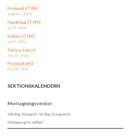
Protokoll STYM3
augusti 7, 2026
Handlingar STYM3
juni 8, 2026
Kallelse STYM3
juni 2, 2026
Tenta-p frukost
maj 26, 2026
Protokoll SM3
maj 18, 2026
SEKTIONSKALENDERN
Mottagningsveckor
måndag, 10 augusti
-
lördag, 22 augusti
kl.
Mottagning för nØllan!