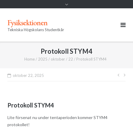
Fysiksektionen
Tekniska Högskolans Studentkår
Protokoll STYM4
Home
/
2025
/
oktober
/
22
/
Protokoll STYM4
Inläg
oktober 22, 2025
Protokoll STYM4
Lite försenat nu under tentaperioden kommer STYM4
protokollet!