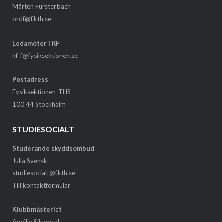
Mårten Fürstenbach
ordf@f.kth.se
Ledamöter i KF
kf-f@fysiksektionen.se
Postadress
Fysiksektionen, THS
100 44 Stockholm
STUDIESOCIALT
Studerande skyddsombud
Julia Svensk
studiesocialt@f.kth.se
Till kontaktformulär
Klubbmästeriet
Amélie Silverryd