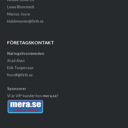
Lowe Blomstedt
Marcus Joyce
klubbmaster@f.kth.se
FÖRETAGSKONTAKT
Näringslivsnämnden
Arad Alavi
Erik Torgersson
fnordf@f.kth.se
Sponsorer
Vi är VIP-kunder hos
mera.se!