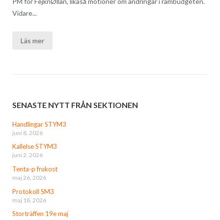
PM för FejknØllan, likaså motioner om ändringar i rambudgeten.
Vidare...
Läs mer
SENASTE NYTT FRÅN SEKTIONEN
Handlingar STYM3
juni 8, 2026
Kallelse STYM3
juni 2, 2026
Tenta-p frukost
maj 26, 2026
Protokoll SM3
maj 18, 2026
Storträffen 19e maj