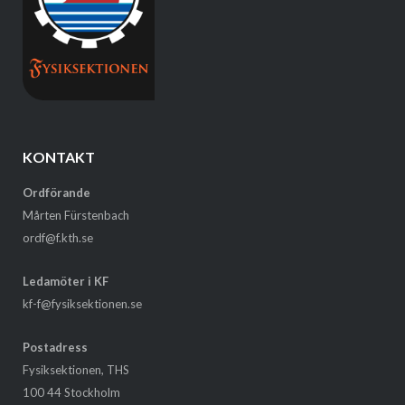
KONTAKT
Ordförande
Mårten Fürstenbach
ordf@f.kth.se
Ledamöter i KF
kf-f@fysiksektionen.se
Postadress
Fysiksektionen, THS
100 44 Stockholm