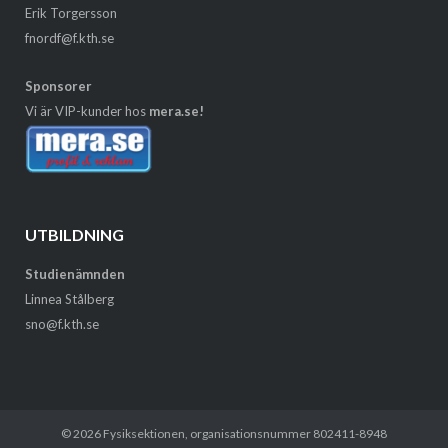
Erik Torgersson
fnordf@f.kth.se
Sponsorer
Vi är VIP-kunder hos
mera.se!
UTBILDNING
Studienämnden
Linnea Stålberg
sno@f.kth.se
© 2026
Fysiksektionen
, organisationsnummer 802411-8948