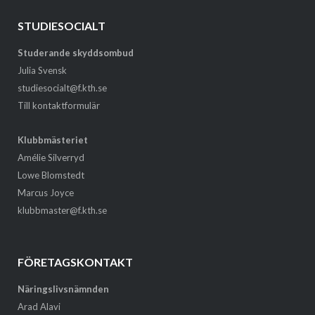
STUDIESOCIALT
Studerande skyddsombud
Julia Svensk
studiesocialt@f.kth.se
Till kontaktformulär
Klubbmästeriet
Amélie Silverryd
Lowe Blomstedt
Marcus Joyce
klubbmaster@f.kth.se
FÖRETAGSKONTAKT
Näringslivsnämnden
Arad Alavi