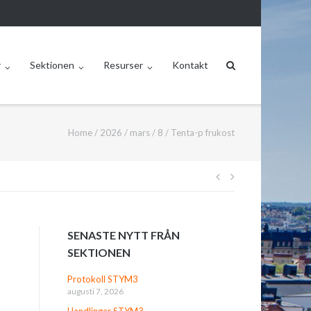
r
Sektionen
Resurser
Kontakt
Home
/
2026
/
mars
/
8
/
Tenta-p frukost
Inläggsnavige
SENASTE NYTT FRÅN
SEKTIONEN
Protokoll STYM3
augusti 7, 2026
Handlingar STYM3