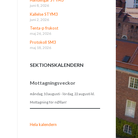
juni 8, 2026
Kallelse STYM3
juni 2, 2026
Tenta-p frukost
maj 26, 2026
Protokoll SM3
maj 18, 2026
SEKTIONSKALENDERN
Mottagningsveckor
måndag, 10 augusti
-
lördag, 22 augusti
kl.
Mottagning för nØllan!
Hela kalendern