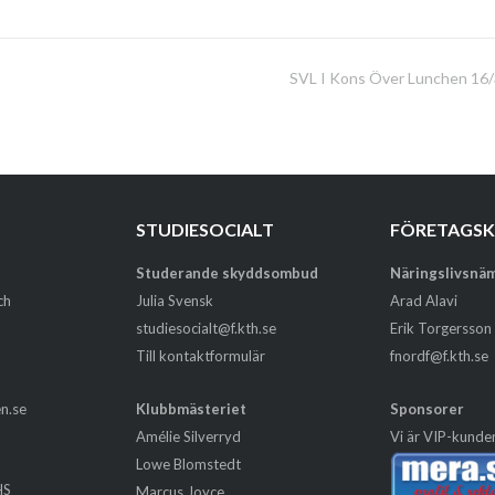
SVL I Kons Över Lunchen 16
STUDIESOCIALT
FÖRETAGS
Studerande skyddsombud
Näringslivsnä
ch
Julia Svensk
Arad Alavi
studiesocialt@f.kth.se
Erik Torgersson
Till kontaktformulär
fnordf@f.kth.se
en.se
Klubbmästeriet
Sponsorer
Amélie Silverryd
Vi är VIP-kunde
Lowe Blomstedt
HS
Marcus Joyce