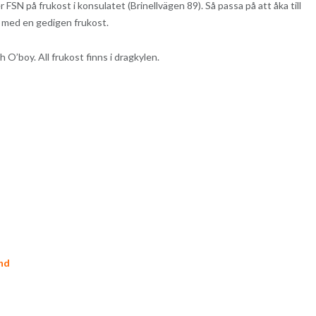
SN på frukost i konsulatet (Brinellvägen 89). Så passa på att åka till
n med en gedigen frukost.
 O’boy. All frukost finns i dragkylen.
nd