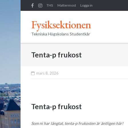
Skip
THS
Mattermost
Logga in
to
content
Fysiksektionen
Tekniska Högskolans Studentkår
Tenta-p frukost
mars 8, 2026
Tenta-p frukost
Som ni har längtat, tenta-p frukosten är äntligen här!