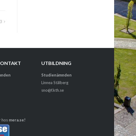
/3
KONTAKT
UTBILDNING
mnden
Studienämnden
Linnea Stålberg
sno@f.kth.se
r hos
mera.se!