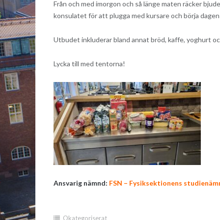
Från och med imorgon och så länge maten räcker bjuder F
konsulatet för att plugga med kursare och börja dage
Utbudet inkluderar bland annat bröd, kaffe, yoghurt och
Lycka till med tentorna!
Ansvarig nämnd:
FSN – Fysiksektionens studienäm
Okategoriserat