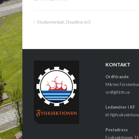
Studentenkät, Deadline 6/3
Inläggsnavigering
KONTAKT
Ordförande
Mårten Fürstenba
ordf@f.kth.se
Ledamöter i KF
kf-f@fysiksektion
Postadress
Fysiksektionen, T