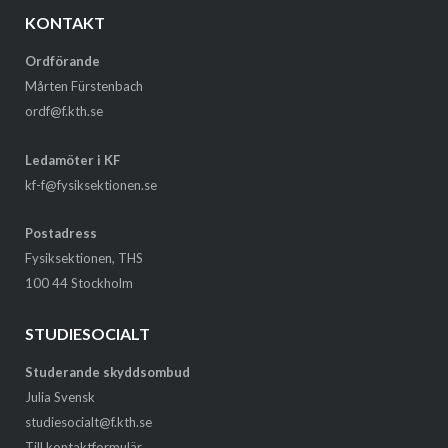
KONTAKT
Ordförande
Mårten Fürstenbach
ordf@f.kth.se
Ledamöter i KF
kf-f@fysiksektionen.se
Postadress
Fysiksektionen, THS
100 44 Stockholm
STUDIESOCIALT
Studerande skyddsombud
Julia Svensk
studiesocialt@f.kth.se
Till kontaktformulär