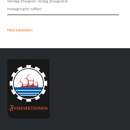
måndag, 10 augusti
-
lördag, 22 augusti
kl.
Mottagning för nØllan!
Hela kalendern