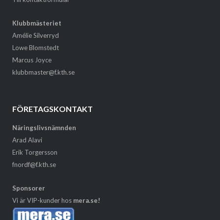
Klubbmästeriet
Amélie Silverryd
Lowe Blomstedt
Marcus Joyce
klubbmaster@f.kth.se
FÖRETAGSKONTAKT
Näringslivsnämnden
Arad Alavi
Erik Torgersson
fnordf@f.kth.se
Sponsorer
Vi är VIP-kunder hos
mera.se!