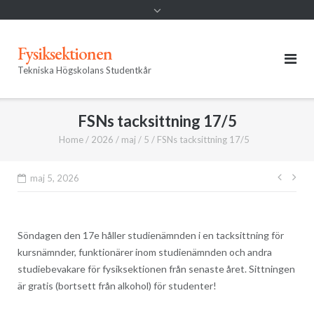
Fysiksektionen
Tekniska Högskolans Studentkår
FSNs tacksittning 17/5
Home
/
2026
/
maj
/
5
/
FSNs tacksittning 17/5
Inläg
maj 5, 2026
Söndagen den 17e håller studienämnden i en tacksittning för
kursnämnder, funktionärer inom studienämnden och andra
studiebevakare för fysiksektionen från senaste året. Sittningen
är gratis (bortsett från alkohol) för studenter!