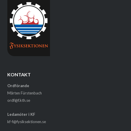
KONTAKT
Ordförande
Mårten Fürstenbach
ordf@f.kth.se
Ledamöter i KF
kf-f@fysiksektionen.se