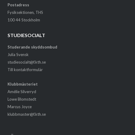
Postadress
Fysiksektionen, THS
100 44 Stockholm
STUDIESOCIALT
Studerande skyddsombud
Julia Svensk
studiesocialt@f.kth.se
Till kontaktformulär
Klubbmästeriet
Amélie Silverryd
Lowe Blomstedt
Marcus Joyce
klubbmaster@f.kth.se