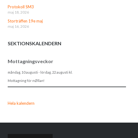
Protokoll SM3
maj 18, 2026
Storträffen 19e maj
maj 16, 2026
SEKTIONSKALENDERN
Mottagningsveckor
måndag, 10 augusti
-
lördag, 22 augusti
kl.
Mottagning för nØllan!
Hela kalendern