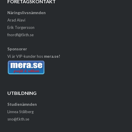
FÖRETAGSKONTAKT
Näringslivsnämnden
Arad Alavi
Erik Torgersson
fnordf@f.kth.se
Sponsorer
Vi är VIP-kunder hos
mera.se!
UTBILDNING
Studienämnden
Linnea Stålberg
sno@f.kth.se