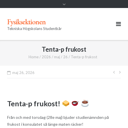
Fysiksektionen
Tekniska Högskolans Studentkår
Tenta-p frukost
Home
/
2026
/
maj
/
26
/
Tenta-p frukost
Inläg
maj 26, 2026
Tenta-p frukost!
Från och med torsdag (28e maj) bjuder studienämnden på
frukost i konsulatet så länge maten räcker!