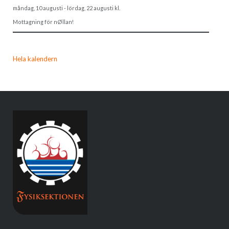
måndag, 10 augusti
-
lördag, 22 augusti
kl.
Mottagning för nØllan!
Hela kalendern