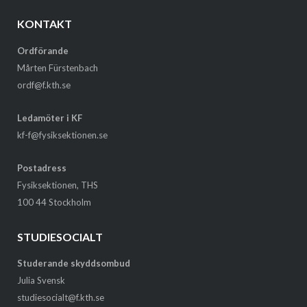
KONTAKT
Ordförande
Mårten Fürstenbach
ordf@f.kth.se
Ledamöter i KF
kf-f@fysiksektionen.se
Postadress
Fysiksektionen, THS
100 44 Stockholm
STUDIESOCIALT
Studerande skyddsombud
Julia Svensk
studiesocialt@f.kth.se