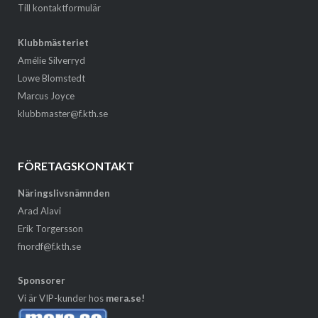
Till kontaktformulär
Klubbmästeriet
Amélie Silverryd
Lowe Blomstedt
Marcus Joyce
klubbmaster@f.kth.se
FÖRETAGSKONTAKT
Näringslivsnämnden
Arad Alavi
Erik Torgersson
fnordf@f.kth.se
Sponsorer
Vi är VIP-kunder hos
mera.se!