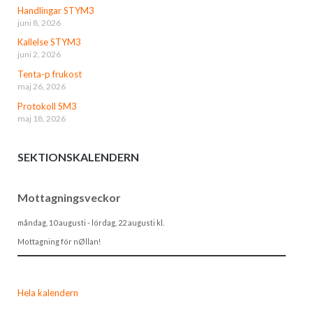
Handlingar STYM3
juni 8, 2026
Kallelse STYM3
juni 2, 2026
Tenta-p frukost
maj 26, 2026
Protokoll SM3
maj 18, 2026
SEKTIONSKALENDERN
Mottagningsveckor
måndag, 10 augusti
-
lördag, 22 augusti
kl.
Mottagning för nØllan!
Hela kalendern