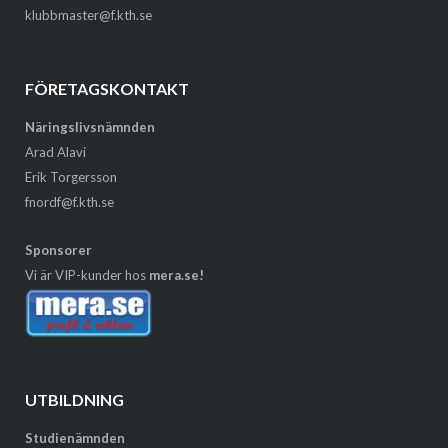
klubbmaster@f.kth.se
FÖRETAGSKONTAKT
Näringslivsnämnden
Arad Alavi
Erik Torgersson
fnordf@f.kth.se
Sponsorer
Vi är VIP-kunder hos
mera.se!
UTBILDNING
Studienämnden