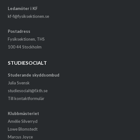
Ledamöter i KF
kf-f@fysiksektionen.se
Postadress
Fysiksektionen, THS
100 44 Stockholm
STUDIESOCIALT
Studerande skyddsombud
Julia Svensk
studiesocialt@f.kth.se
Till kontaktformulär
Klubbmästeriet
Amélie Silverryd
Lowe Blomstedt
Marcus Joyce