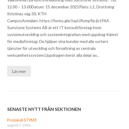
12.00 – 13.00Datum: 15 december 2021Plats: L1, Drottning
Kristinas väg 30, KTH
CampusAnmälan: https://forms.gle/txpURymp9pJjct9XA
Sunstone Systems AB är ett IT-konsultföretag inom
systemutveckling och systemintegration med uppdrag främst
för mediaföretag. De hjälper sina kunder med alla sorters
tjänster för utveckling och förvaltning av centrala
verksamhetssystem.Uppdragen berör alla delar av...
Läs mer
SENASTE NYTT FRÅN SEKTIONEN
Protokoll STYM3
augusti 7, 2026