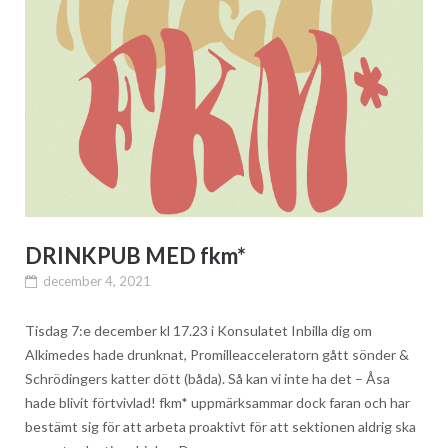
DRINKPUB MED fkm*
december 4, 2021
Tisdag 7:e december kl 17.23 i Konsulatet Inbilla dig om
Alkimedes hade drunknat, Promilleacceleratorn gått sönder &
Schrödingers katter dött (båda). Så kan vi inte ha det – Åsa
hade blivit förtvivlad! fkm* uppmärksammar dock faran och har
bestämt sig för att arbeta proaktivt för att sektionen aldrig ska