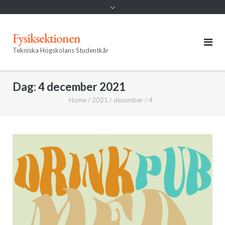
Fysiksektionen
Tekniska Högskolans Studentkår
Dag:
4 december 2021
Home
/
2021
/
december
/
4