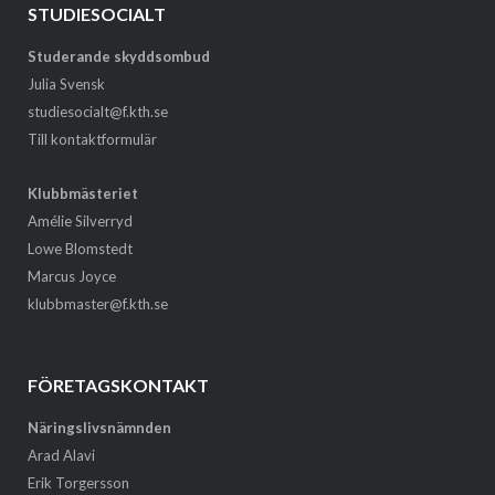
STUDIESOCIALT
Studerande skyddsombud
Julia Svensk
studiesocialt@f.kth.se
Till kontaktformulär
Klubbmästeriet
Amélie Silverryd
Lowe Blomstedt
Marcus Joyce
klubbmaster@f.kth.se
FÖRETAGSKONTAKT
Näringslivsnämnden
Arad Alavi
Erik Torgersson