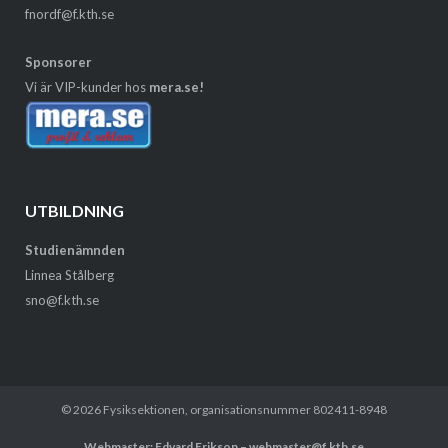
fnordf@f.kth.se
Sponsorer
Vi är VIP-kunder hos
mera.se!
UTBILDNING
Studienämnden
Linnea Stålberg
sno@f.kth.se
© 2026
Fysiksektionen
, organisationsnummer 802411-8948
Webmaster: Edvard Erikson – webmaster@f.kth.se