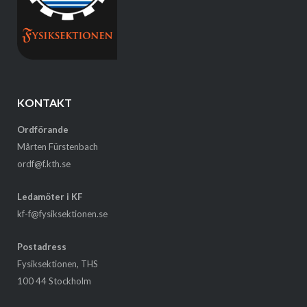
KONTAKT
Ordförande
Mårten Fürstenbach
ordf@f.kth.se
Ledamöter i KF
kf-f@fysiksektionen.se
Postadress
Fysiksektionen, THS
100 44 Stockholm