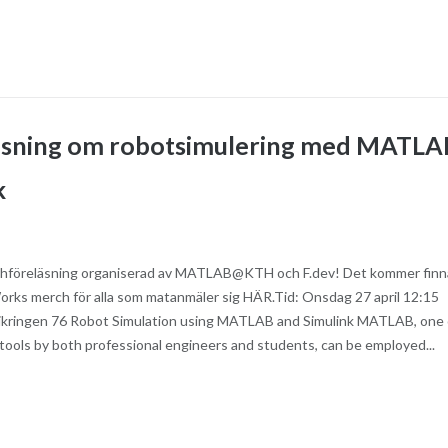
äsning om robotsimulering med MATLA
k
nchföreläsning organiserad av MATLAB@KTH och F.dev! Det kommer finn
rks merch för alla som matanmäler sig HÄR.Tid: Onsdag 27 april 12:15
nikringen 76 Robot Simulation using MATLAB and Simulink MATLAB, one 
tools by both professional engineers and students, can be employed...