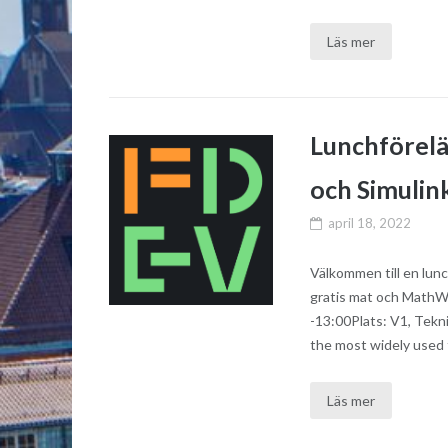
Läs mer
Lunchförel
och Simulin
april 18, 2022
Välkommen till en lu
gratis mat och MathWo
-13:00Plats: V1, Tek
the most widely used 
Läs mer