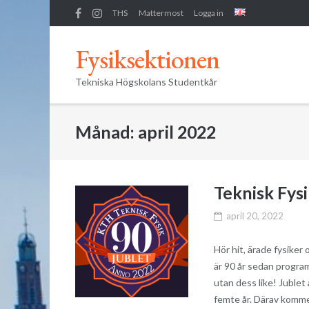
Skip
THS
Mattermost
Logga in
to
content
Fysiksektionen
Tekniska Högskolans Studentkår
Månad:
april 2022
Teknisk Fysi
april 20, 2022
Hör hit, ärade fysiker
är 90 år sedan progra
utan dess like! Jublet
femte år. Därav kommer