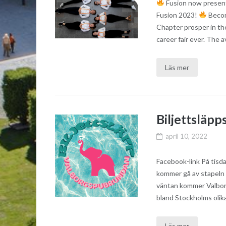
Fusion now present
Fusion 2023!
Becom
Chapter prosper in the
career fair ever. The av
Läs mer
Biljettsläp
april 10, 2022
Facebook-link På tisd
kommer gå av stapeln d
väntan kommer Valborg
bland Stockholms olika
Läs mer