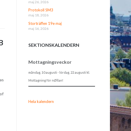
maj 26, 2026
Protokoll SM3
maj 18, 2026
Storträffen 19e maj
maj 16, 2026
B
SEKTIONSKALENDERN
Mottagningsveckor
måndag, 10 augusti
-
lördag, 22 augusti
kl.
as
Mottagning för nØllan!
of
Hela kalendern