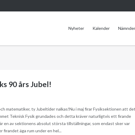
Nyheter
Kalender
Nämnde
ks 90 års Jubel!
 och matematiker, ty Jubeltider nalkas!Nu i maj firar Fysiksektionen att de
mmet Teknisk Fysik grundades och detta kräver naturligtvis ett firande
 är en av sektionens absolut största tillställningar, som endast sker var
 firandet äga rum under en hel...