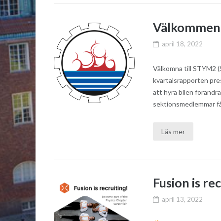
Välkommen 
april 18, 2022
Välkomna till STYM2 
kvartalsrapporten pre
att hyra bilen förändr
sektionsmedlemmar får 
Läs mer
Fusion is re
april 13, 2022