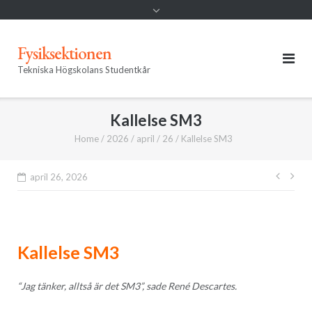
Fysiksektionen
Tekniska Högskolans Studentkår
Kallelse SM3
Home
/
2026
/
april
/
26
/
Kallelse SM3
Inläg
april 26, 2026
Kallelse SM3
“Jag tänker, alltså är det
SM3
”, sade René Descartes.