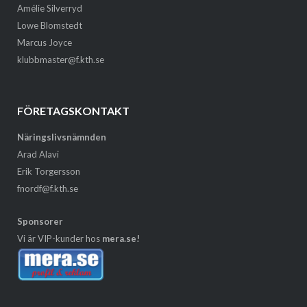
Amélie Silverryd
Lowe Blomstedt
Marcus Joyce
klubbmaster@f.kth.se
FÖRETAGSKONTAKT
Näringslivsnämnden
Arad Alavi
Erik Torgersson
fnordf@f.kth.se
Sponsorer
Vi är VIP-kunder hos
mera.se!