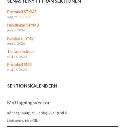
SENASTE NYTT FRÅN SEKTIONEN
Protokoll STYM3
augusti 7, 2026
Handlingar STYM3
juni 8, 2026
Kallelse STYM3
juni 2, 2026
Tenta-p frukost
maj 26, 2026
Protokoll SM3
maj 18, 2026
SEKTIONSKALENDERN
Mottagningsveckor
måndag, 10 augusti
-
lördag, 22 augusti
kl.
Mottagning för nØllan!