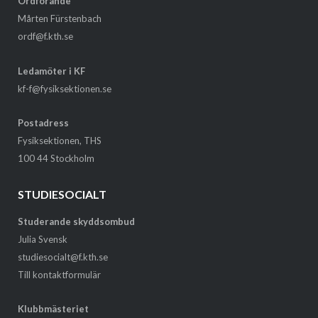
Ordförande
Mårten Fürstenbach
ordf@f.kth.se
Ledamöter i KF
kf-f@fysiksektionen.se
Postadress
Fysiksektionen, THS
100 44 Stockholm
STUDIESOCIALT
Studerande skyddsombud
Julia Svensk
studiesocialt@f.kth.se
Till kontaktformulär
Klubbmästeriet