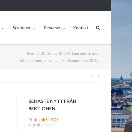
r
Sektionen
Resurser
Kontakt
Home
/
2026
/
april
/
28
/
Lunchmöte med
studienämnden och jämlikhetsnämnden 08/05
Inläggsnavige
SENASTE NYTT FRÅN
SEKTIONEN
Protokoll STYM3
augusti 7, 2026