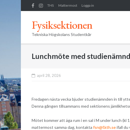
Skip
THS
Mattermost
Logga in
to
content
Fysiksektionen
Tekniska Högskolans Studentkår
Lunchmöte med studienämnd
april 28, 2026
Fredagen nästa vecka bjuder studienämnden in till ytte
Denna gången tillsammans med sektionens jämlikhetsn
Mötet kommer att äga rum i en sal i M under lunch (kl 1
mattermost samma dag, kontakta
fsn@f.kth.se
ifall du