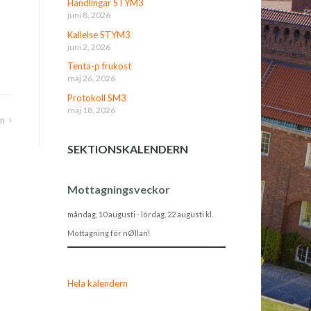
Handlingar STYM3
juni 8, 2026
Kallelse STYM3
juni 2, 2026
Tenta-p frukost
maj 26, 2026
Protokoll SM3
maj 18, 2026
um
SEKTIONSKALENDERN
Mottagningsveckor
måndag, 10 augusti
-
lördag, 22 augusti
kl.
Mottagning för nØllan!
Hela kalendern