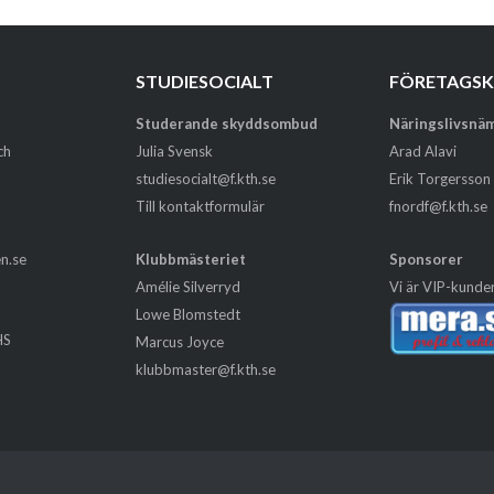
STUDIESOCIALT
FÖRETAGS
Studerande skyddsombud
Näringslivsnä
ch
Julia Svensk
Arad Alavi
studiesocialt@f.kth.se
Erik Torgersson
Till kontaktformulär
fnordf@f.kth.se
en.se
Klubbmästeriet
Sponsorer
Amélie Silverryd
Vi är VIP-kunde
Lowe Blomstedt
HS
Marcus Joyce
m
klubbmaster@f.kth.se