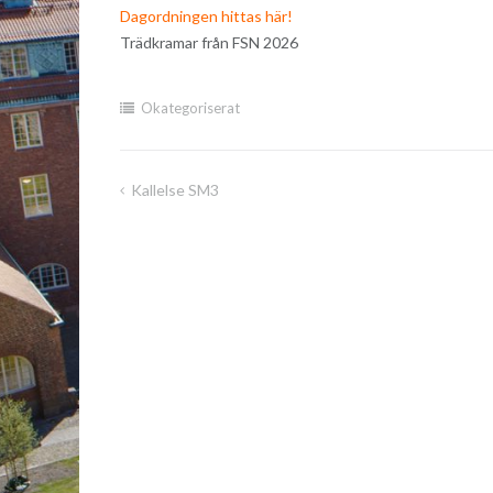
Dagordningen hittas här!
Trädkramar från FSN 2026
Okategoriserat
Kallelse SM3
Inläggsnavigering