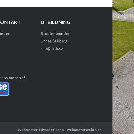
KONTAKT
UTBILDNING
mnden
Studienämnden
Linnea Stålberg
sno@f.kth.se
r hos
mera.se!
Webmaster: Edvard Erikson – webmaster@f.kth.se