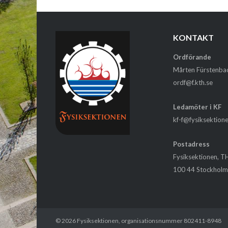
KONTAKT
Ordförande
Mårten Fürstenba
ordf@f.kth.se
Ledamöter i KF
kf-f@fysiksektion
Postadress
Fysiksektionen, T
100 44 Stockhol
© 2026
Fysiksektionen
, organisationsnummer 802411-8948