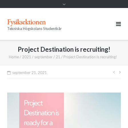
Fysiksektionen
Tekniska Högskolans Studentkår
Project Destination is recruiting!
Home
/
2021
/
september
/
21
/
Project Destination is recruiting!
Inläg
september 21, 2021