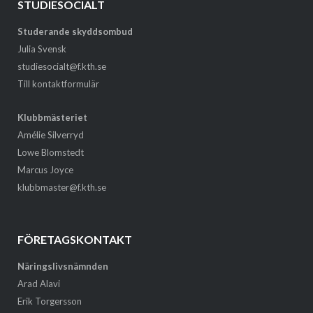
STUDIESOCIALT
Studerande skyddsombud
Julia Svensk
studiesocialt@f.kth.se
Till kontaktformulär
Klubbmästeriet
Amélie Silverryd
Lowe Blomstedt
Marcus Joyce
klubbmaster@f.kth.se
FÖRETAGSKONTAKT
Näringslivsnämnden
Arad Alavi
Erik Torgersson