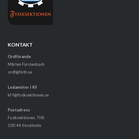
KONTAKT
Ordförande
Mårten Fürstenbach
ordf@f.kth.se
Ledamöter i KF
kf-f@fysiksektionen.se
Postadress
Fysiksektionen, THS
100 44 Stockholm