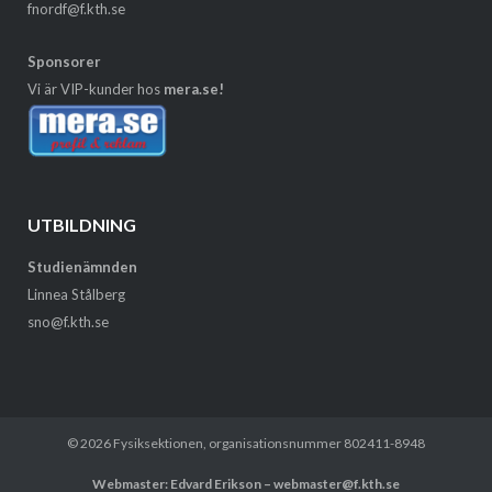
fnordf@f.kth.se
Sponsorer
Vi är VIP-kunder hos
mera.se!
UTBILDNING
Studienämnden
Linnea Stålberg
sno@f.kth.se
© 2026
Fysiksektionen
, organisationsnummer 802411-8948
Webmaster: Edvard Erikson – webmaster@f.kth.se