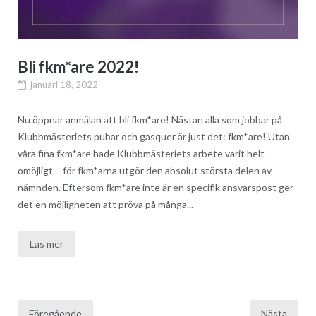
Bli fkm*are 2022!
januari 18, 2022
Nu öppnar anmälan att bli fkm*are! Nästan alla som jobbar på
Klubbmästeriets pubar och gasquer är just det: fkm*are! Utan
våra fina fkm*are hade Klubbmästeriets arbete varit helt
omöjligt – för fkm*arna utgör den absolut största delen av
nämnden. Eftersom fkm*are inte är en specifik ansvarspost ger
det en möjligheten att pröva på många...
Läs mer
Inläggsnavigering
Föregående
Nästa