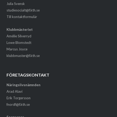
Julia Svensk
studiesocialt@f.kth.se
Till kontaktformulär
Klubbmästeriet
Amélie Silverryd
Lowe Blomstedt
Marcus Joyce
klubbmaster@f.kth.se
FÖRETAGSKONTAKT
Näringslivsnämnden
Arad Alavi
Erik Torgersson
fnordf@f.kth.se