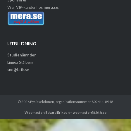
Sponsorer
Vi är VIP-kunder hos
mera.se!
UTBILDNING
Studienämnden
Linnea Stålberg
sno@f.kth.se
© 2026
Fysiksektionen
, organisationsnummer 802411-8948
Webmaster: Edvard Erikson – webmaster@f.kth.se